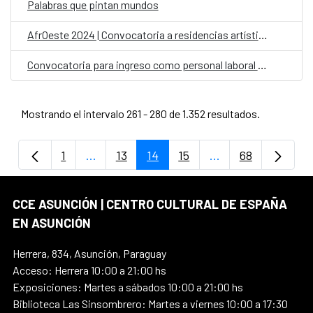
Palabras que pintan mundos
AfrOeste 2024 | Convocatoria a residencias artísticas
Convocatoria para ingreso como personal laboral fijo en el CCE en Paraguay con la categoría de Limpiador/a
Mostrando el intervalo 261 - 280 de 1.352 resultados.
1
...
13
14
15
...
68
Página
Páginas intermedias Use TAB para despla
Página
Página
Página
Páginas intermedi
Página
CCE ASUNCIÓN | CENTRO CULTURAL DE ESPAÑA
EN ASUNCIÓN
Herrera, 834, Asunción, Paraguay
Acceso: Herrera 10:00 a 21:00 hs
Exposiciones: Martes a sábados 10:00 a 21:00 hs
Biblioteca Las Sinsombrero: Martes a viernes 10:00 a 17:30