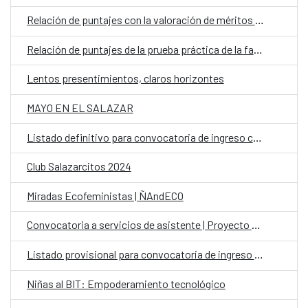
Relación de puntajes con la valoración de méritos profesionales y formativos de la fase de concurso-oposición
Relación de puntajes de la prueba práctica de la fase concurso-oposición
Lentos presentimientos, claros horizontes
MAYO EN EL SALAZAR
Listado definitivo para convocatoria de ingreso como personal laboral fijo al CCE en Paraguay
Club Salazarcitos 2024
Miradas Ecofeministas | ÑAndECO
Convocatoria a servicios de asistente | Proyecto Arandu Ypy
Listado provisional para convocatoria de ingreso como personal laboral fijo el CCE en Paraguay
Niñas al BIT: Empoderamiento tecnológico