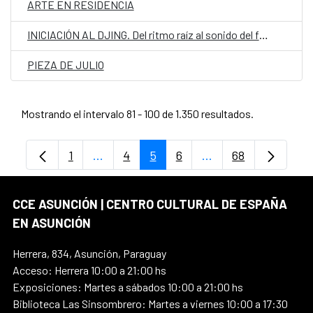
ARTE EN RESIDENCIA
INICIACIÓN AL DJING. Del ritmo raíz al sonido del futuro
PIEZA DE JULIO
Mostrando el intervalo 81 - 100 de 1.350 resultados.
1
...
4
5
6
...
68
Página
Páginas intermedias Use TAB para despl
Página
Página
Página
Páginas intermedia
Página
CCE ASUNCIÓN | CENTRO CULTURAL DE ESPAÑA
EN ASUNCIÓN
Herrera, 834, Asunción, Paraguay
Acceso: Herrera 10:00 a 21:00 hs
Exposiciones: Martes a sábados 10:00 a 21:00 hs
Biblioteca Las Sinsombrero: Martes a viernes 10:00 a 17:30