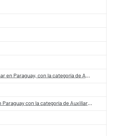
Convocatoria para el ingreso como personal laboral fijo en el Centro Cultural de España Juan de Salazar en Paraguay, con la categoría de Auxiliar Administrativo/a
Convocatoria para ingreso como personal laboral fijo en la oficina de la Cooperación Española (OCE) en Paraguay con la categoría de Auxiliar Administrativo