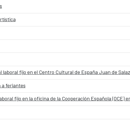
s
rtística
 a feriantes