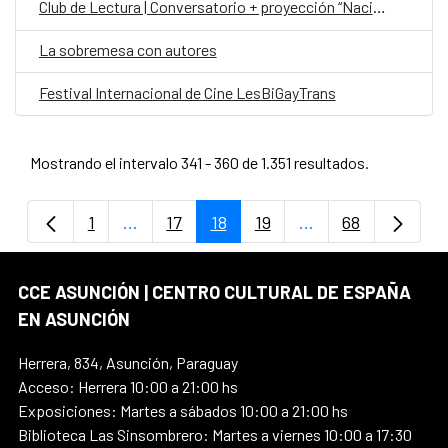
Club de Lectura | Conversatorio + proyección “Nación Guaraní”
La sobremesa con autores
Festival Internacional de Cine LesBiGayTrans
Mostrando el intervalo 341 - 360 de 1.351 resultados.
1
...
17
18
19
...
68
Página
Páginas intermedias Use TAB para despla
Página
Página
Página
Páginas intermedi
Página
CCE ASUNCIÓN | CENTRO CULTURAL DE ESPAÑA
EN ASUNCIÓN
Herrera, 834, Asunción, Paraguay
Acceso: Herrera 10:00 a 21:00 hs
Exposiciones: Martes a sábados 10:00 a 21:00 hs
Biblioteca Las Sinsombrero: Martes a viernes 10:00 a 17:30