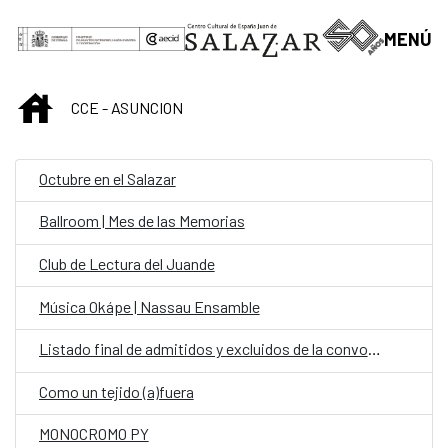
Saltar al contenido principal
MENÚ
INICIO
CCE - ASUNCION
Octubre en el Salazar
Ballroom | Mes de las Memorias
Club de Lectura del Juande
Música Okápe | Nassau Ensamble
Listado final de admitidos y excluidos de la convocatoria: personal fijo en la Oficina de Cooperación Española (OCE) en la categoría de Chofer
Como un tejido (a)fuera
MONOCROMO PY