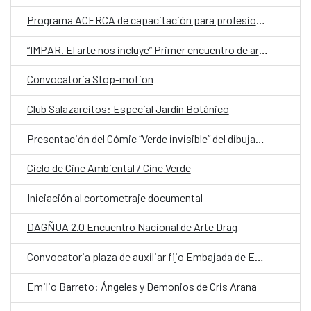
Programa ACERCA de capacitación para profesionales en el sector cultural
“IMPAR. El arte nos incluye” Primer encuentro de arte inclusivo en Paraguay
Convocatoria Stop-motion
Club Salazarcitos: Especial Jardín Botánico
Presentación del Cómic “Verde invisible” del dibujante y cineasta español Emilio Fonseca
Ciclo de Cine Ambiental / Cine Verde
Iniciación al cortometraje documental
DAGÑUA 2.0 Encuentro Nacional de Arte Drag
Convocatoria plaza de auxiliar fijo Embajada de España
Emilio Barreto: Ángeles y Demonios de Cris Arana