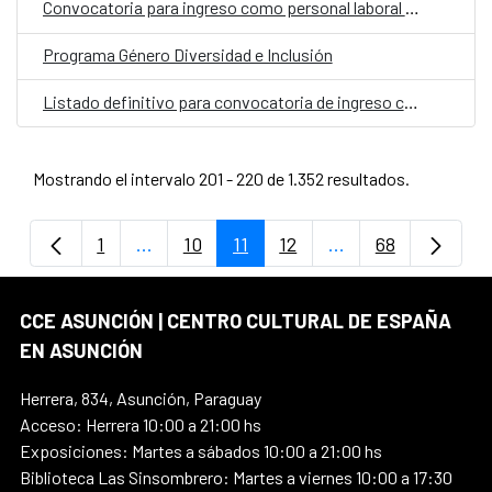
Convocatoria para ingreso como personal laboral fijo en la oficina de la Cooperación Española (OCE)
Programa Género Diversidad e Inclusión
Listado definitivo para convocatoria de ingreso como personal laboral fijo al CCE en Paraguay
Mostrando el intervalo 201 - 220 de 1.352 resultados.
1
...
10
11
12
...
68
Página
Páginas intermedias Use TAB para despla
Página
Página
Página
Páginas intermedi
Página
CCE ASUNCIÓN | CENTRO CULTURAL DE ESPAÑA
EN ASUNCIÓN
Herrera, 834, Asunción, Paraguay
Acceso: Herrera 10:00 a 21:00 hs
Exposiciones: Martes a sábados 10:00 a 21:00 hs
Biblioteca Las Sinsombrero: Martes a viernes 10:00 a 17:30