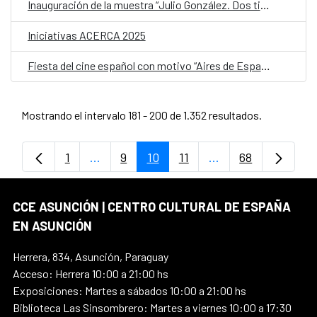
Inauguración de la muestra “Julio González. Dos tiempos e infinitas reproducciones”
Iniciativas ACERCA 2025
Fiesta del cine español con motivo “Aires de España” en el Centro Cultural Juan de Salazar
Mostrando el intervalo 181 - 200 de 1.352 resultados.
1
...
9
10
11
...
68
Página
Páginas intermedias Use TAB para despl
Página
Página
Página
Páginas intermedia
Página
CCE ASUNCIÓN | CENTRO CULTURAL DE ESPAÑA
EN ASUNCIÓN
Herrera, 834, Asunción, Paraguay
Acceso: Herrera 10:00 a 21:00 hs
Exposiciones: Martes a sábados 10:00 a 21:00 hs
Biblioteca Las Sinsombrero: Martes a viernes 10:00 a 17:30