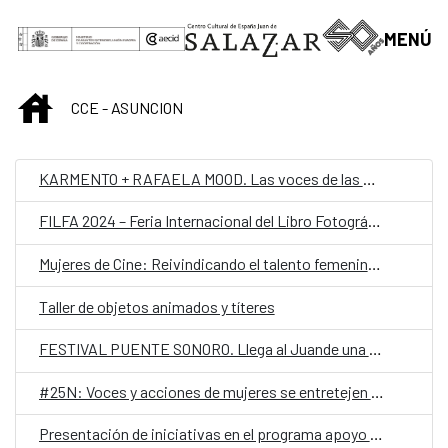
Saltar al contenido principal
MENÚ
INICIO
CCE - ASUNCION
KARMENTO + RAFAELA MOOD. Las voces de las mujeres resonarán en el Juan de Salazar.
FILFA 2024 – Feria Internacional del Libro Fotográfico Autoral en el Juande
Mujeres de Cine: Reivindicando el talento femenino en la industria audiovisual
Taller de objetos animados y títeres
FESTIVAL PUENTE SONORO. Llega al Juande una fusión de jazz que cruza fronteras
#25N: Voces y acciones de mujeres se entretejen en un mes dedicado al activismo en el Juan de Salazar
Presentación de iniciativas en el programa apoyo a la creación local 2025