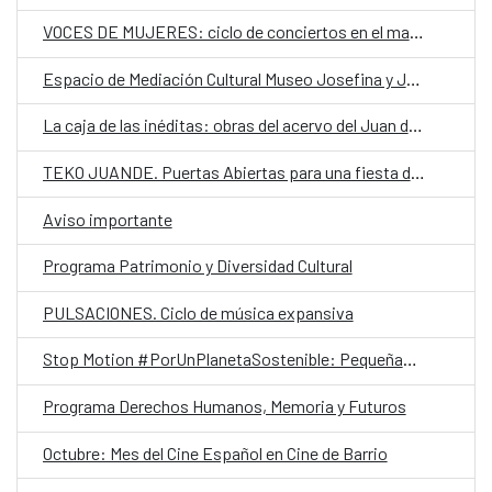
VOCES DE MUJERES: ciclo de conciertos en el marco del #25N
Espacio de Mediación Cultural Museo Josefina y Julián
La caja de las inéditas: obras del acervo del Juan de Salazar en exposición
TEKO JUANDE. Puertas Abiertas para una fiesta de creatividad comunitaria
Aviso importante
Programa Patrimonio y Diversidad Cultural
PULSACIONES. Ciclo de música expansiva
Stop Motion #PorUnPlanetaSostenible: Pequeñas acciones, grandes cambios ¡Únete al reto!
Programa Derechos Humanos, Memoria y Futuros
Octubre: Mes del Cine Español en Cine de Barrio