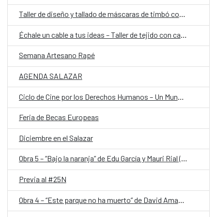
Taller de diseño y tallado de máscaras de timbó con Néstor Portillo y Lucas We
Échale un cable a tus ideas – Taller de tejido con cable
Semana Artesano Rapé
AGENDA SALAZAR
Ciclo de Cine por los Derechos Humanos – Un Mundo en Movimiento
Feria de Becas Europeas
Diciembre en el Salazar
Obra 5 – “Bajo la naranja” de Edu García y Mauri Rial (Py)
Previa al #25N
Obra 4 – “Este parque no ha muerto” de David Amado (Py)