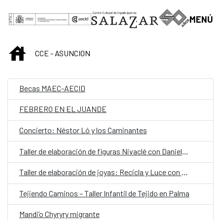
Saltar al contenido principal
MENÚ
INICIO
CCE - ASUNCION
Becas MAEC-AECID
FEBRERO EN EL JUANDE
Concierto: Néstor Ló y los Caminantes
Taller de elaboración de figuras Nivaclé con Daniela Benítez
Taller de elaboración de joyas: Recicla y Luce con Cateura Accesorios
Tejiendo Caminos – Taller Infantil de Tejido en Palma
Mandi’o Chyryry migrante