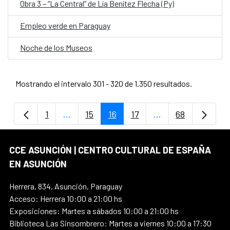
Obra 3 – “La Central” de Lía Benítez Flecha (Py)
Empleo verde en Paraguay
Noche de los Museos
Mostrando el intervalo 301 - 320 de 1.350 resultados.
1
...
15
16
17
...
68
Página
Páginas intermedias Use TAB para despla
Página
Página
Página
Páginas intermedi
Página
CCE ASUNCIÓN | CENTRO CULTURAL DE ESPAÑA
EN ASUNCIÓN
Herrera, 834, Asunción, Paraguay
Acceso: Herrera 10:00 a 21:00 hs
Exposiciones: Martes a sábados 10:00 a 21:00 hs
Biblioteca Las Sinsombrero: Martes a viernes 10:00 a 17:30