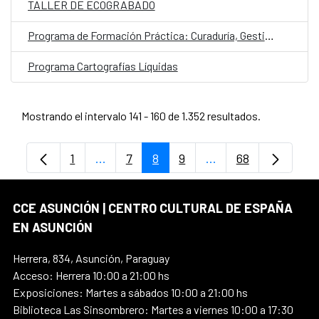
TALLER DE ECOGRABADO
Programa de Formación Práctica: Curaduría, Gestión de Exposiciones y Espacios Expositivos
Programa Cartografías Líquidas
Mostrando el intervalo 141 - 160 de 1.352 resultados.
1
...
7
8
9
...
68
Página
Páginas intermedias Use TAB para despl
Página
Página
Página
Páginas intermedia
Página
CCE ASUNCIÓN | CENTRO CULTURAL DE ESPAÑA
EN ASUNCIÓN
Herrera, 834, Asunción, Paraguay
Acceso: Herrera 10:00 a 21:00 hs
Exposiciones: Martes a sábados 10:00 a 21:00 hs
Biblioteca Las Sinsombrero: Martes a viernes 10:00 a 17:30