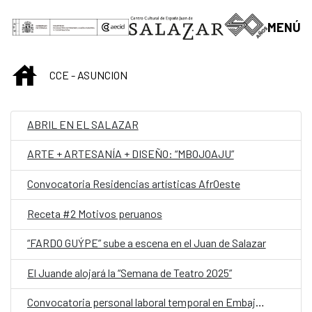
Saltar al contenido principal
MENÚ
INICIO
CCE - ASUNCION
ABRIL EN EL SALAZAR
ARTE + ARTESANÍA + DISEÑO: “MBOJOAJU”
Convocatoria Residencias artísticas AfrOeste
Receta #2 Motivos peruanos
“FARDO GUÝPE” sube a escena en el Juan de Salazar
El Juande alojará la “Semana de Teatro 2025”
Convocatoria personal laboral temporal en Embajada de España en Asunción (Paraguay) con la categoría de Auxiliar