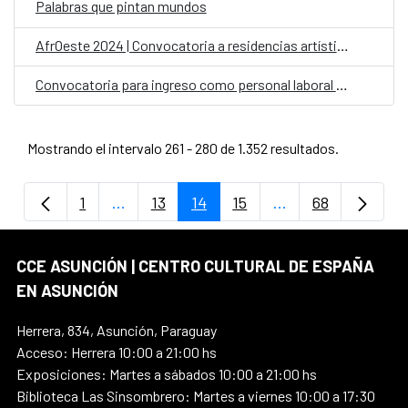
Palabras que pintan mundos
AfrOeste 2024 | Convocatoria a residencias artísticas
Convocatoria para ingreso como personal laboral fijo en el CCE en Paraguay con la categoría de Limpiador/a
Mostrando el intervalo 261 - 280 de 1.352 resultados.
1
...
13
14
15
...
68
Página
Páginas intermedias Use TAB para despla
Página
Página
Página
Páginas intermedi
Página
CCE ASUNCIÓN | CENTRO CULTURAL DE ESPAÑA
EN ASUNCIÓN
Herrera, 834, Asunción, Paraguay
Acceso: Herrera 10:00 a 21:00 hs
Exposiciones: Martes a sábados 10:00 a 21:00 hs
Biblioteca Las Sinsombrero: Martes a viernes 10:00 a 17:30