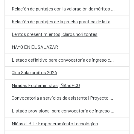
Relación de puntajes con la valoración de méritos profesionales y formativos de la fase de concurso-oposición
Relación de puntajes de la prueba práctica de la fase concurso-oposición
Lentos presentimientos, claros horizontes
MAYO EN EL SALAZAR
Listado definitivo para convocatoria de ingreso como personal laboral fijo al CCE en Paraguay
Club Salazarcitos 2024
Miradas Ecofeministas | ÑAndECO
Convocatoria a servicios de asistente | Proyecto Arandu Ypy
Listado provisional para convocatoria de ingreso como personal laboral fijo el CCE en Paraguay
Niñas al BIT: Empoderamiento tecnológico