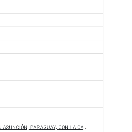
CONVOCATORIA PARA INGRESO COMO PERSONAL LABORAL FIJO EN LA EMBAJADA DE ESPAÑA EN ASUNCIÓN, PARAGUAY, CON LA CATEGORIA DE AUXILIAR PT 05360373