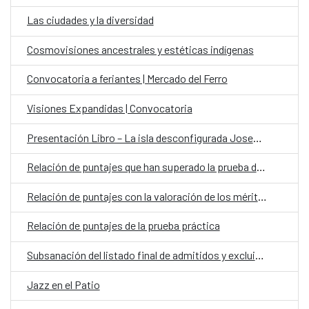
Las ciudades y la diversidad
Cosmovisiones ancestrales y estéticas indígenas
Convocatoria a feriantes | Mercado del Ferro
Visiones Expandidas | Convocatoria
Presentación Libro – La isla desconfigurada Josefina Plá y la renovación teatral en Paraguay
Relación de puntajes que han superado la prueba de cultura general y convocatoria para la prueba práctica
Relación de puntajes con la valoración de los méritos profesionales y formativos
Relación de puntajes de la prueba práctica
Subsanación del listado final de admitidos y excluidos | Convocatoria Laboral Fijo en el Exterior Categoría Auxiliar Administrativo para la OCE Paraguay
Jazz en el Patio