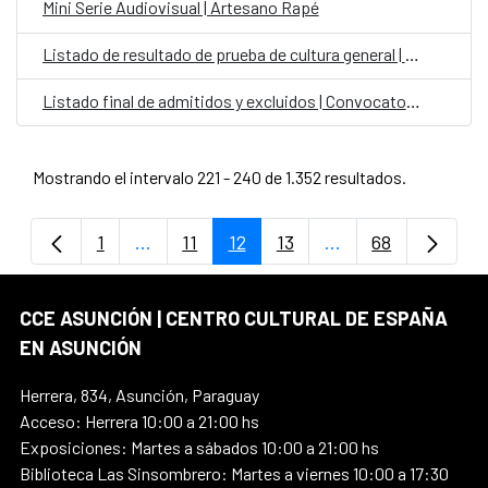
Mini Serie Audiovisual | Artesano Rapé
Listado de resultado de prueba de cultura general | Convocatoria para personal laboral fijo en el CCEJS
Listado final de admitidos y excluidos | Convocatoria Laboral Fijo en el Exterior Categoría Auxiliar Administrativo para la OCE Paraguay
Mostrando el intervalo 221 - 240 de 1.352 resultados.
1
...
11
12
13
...
68
Página
Páginas intermedias Use TAB para despla
Página
Página
Página
Páginas intermedi
Página
CCE ASUNCIÓN | CENTRO CULTURAL DE ESPAÑA
EN ASUNCIÓN
Herrera, 834, Asunción, Paraguay
Acceso: Herrera 10:00 a 21:00 hs
Exposiciones: Martes a sábados 10:00 a 21:00 hs
Biblioteca Las Sinsombrero: Martes a viernes 10:00 a 17:30