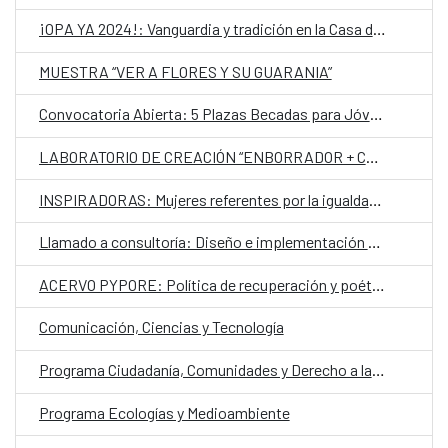
¡OPA YA 2024!: Vanguardia y tradición en la Casa del Bicentenario de las Artes Visuales
MUESTRA “VER A FLORES Y SU GUARANIA”
Convocatoria Abierta: 5 Plazas Becadas para Jóvenes Gestores de Festivales en Latinoamérica y África para participar al Atelier Donostia / San Sebastián 2025
LABORATORIO DE CREACIÓN “ENBORRADOR + CASA DIVERSA”
INSPIRADORAS: Mujeres referentes por la igualdad y la lucha contra la violencia
Llamado a consultoría: Diseño e implementación piloto de una Guía de Educación Ambiental sobre la biodiversidad, los valores ambientales, socioculturales y los servicios ecosistémicos vinculados a los humedales del Paraguay
ACERVO PYPORE: Política de recuperación y poética de preservación de memorias sexo genéricas silenciadas
Comunicación, Ciencias y Tecnología
Programa Ciudadanía, Comunidades y Derecho a la Ciudad
Programa Ecologías y Medioambiente