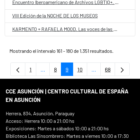
Encuentro Iberoamericano de Archivos LGBTIQ+. Nuevas cartografías y redes de colaboración
VIII Edición de la NOCHE DE LOS MUSEOS
KARMENTO + RAFAELA MOOD. Las voces de las mujeres resonarán en el Juan de Salazar.
Mostrando el intervalo 161 - 180 de 1.351 resultados.
1
...
8
9
10
...
68
Página
Páginas intermedias Use TAB para despl
Página
Página
Página
Páginas intermedia
Página
CCE ASUNCIÓN | CENTRO CULTURAL DE ESPAÑA
EN ASUNCIÓN
Herrera, 834, Asunción, Paraguay
Acceso: Herrera 10:00 a 21:00 hs
Exposiciones: Martes a sábados 10:00 a 21:00 hs
Biblioteca Las Sinsombrero: Martes a viernes 10:00 a 17:30