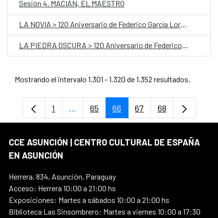
Sesión 4. MACIÁN, EL MAESTRO
LA NOVIA > 120 Aniversario de Federico García Lorca!
LA PIEDRA OSCURA > 120 Aniversario de Federico García Lorca!
Mostrando el intervalo 1.301 - 1.320 de 1.352 resultados.
1
...
65
66
67
68
Página
Páginas intermedias Use TAB para desp
Página
Página
Página
Página
CCE ASUNCIÓN | CENTRO CULTURAL DE ESPAÑA
EN ASUNCIÓN
Herrera, 834, Asunción, Paraguay
Acceso: Herrera 10:00 a 21:00 hs
Exposiciones: Martes a sábados 10:00 a 21:00 hs
Biblioteca Las Sinsombrero: Martes a viernes 10:00 a 17:30