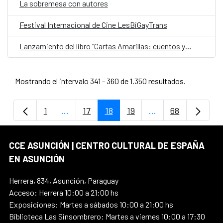
La sobremesa con autores
Festival Internacional de Cine LesBiGayTrans
Lanzamiento del libro “Cartas Amarillas: cuentos y relatos” de Lourdes Talavera.
Mostrando el intervalo 341 - 360 de 1.350 resultados.
1
...
17
18
19
...
68
Página
Páginas intermedias Use TAB para despla
Página
Página
Página
Páginas intermedi
Página
CCE ASUNCIÓN | CENTRO CULTURAL DE ESPAÑA
EN ASUNCIÓN
Herrera, 834, Asunción, Paraguay
Acceso: Herrera 10:00 a 21:00 hs
Exposiciones: Martes a sábados 10:00 a 21:00 hs
Biblioteca Las Sinsombrero: Martes a viernes 10:00 a 17:30