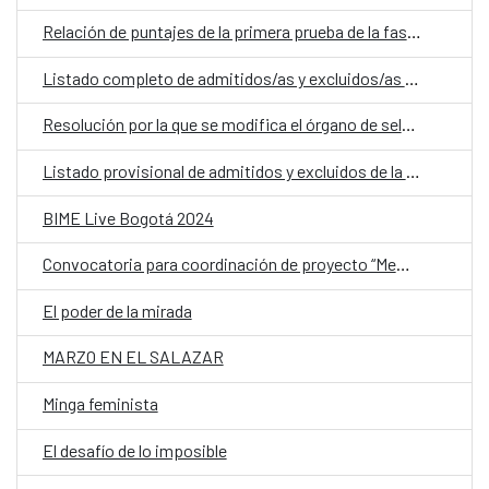
Relación de puntajes de la primera prueba de la fase de concurso-oposición para la convocatoria de ingreso de personal fijo en el CCE de Paraguay
Listado completo de admitidos/as y excluidos/as para la convocatoria de ingreso de personal fijo en el Centro Cultural de España en Paraguay
Resolución por la que se modifica el órgano de selección correspondiente a la convocatoria para el ingreso como personal fijo en el Centro Cultural de España en Paraguay
Listado provisional de admitidos y excluidos de la convocatoria para plaza de administrativo contable CCE Paraguay
BIME Live Bogotá 2024
Convocatoria para coordinación de proyecto “Memoria democrática, archivos y sitios de la resistencia y los derechos humanos en Paraguay”
El poder de la mirada
MARZO EN EL SALAZAR
Minga feminista
El desafío de lo imposible