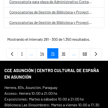
Convocatoria para plaza de Administrativo Contable CCE Paraguay
Convocatorias de Gestión de Biblioteca y Proyectos Culturales
Convocatorias de Gestión de Biblioteca y Proyectos Culturales
Mostrando el intervalo 281 - 300 de 1.350 resultados.
1
...
14
15
16
...
68
Página
Páginas intermedias Use TAB para despla
Página
Página
Página
Páginas intermedi
Página
CCE ASUNCIÓN | CENTRO CULTURAL DE ESPAÑA
EN ASUNCIÓN
Herrera, 834, Asunción, Paraguay
Acceso: Herrera 10:00 a 21:00 hs
Exposiciones: Martes a sábados 10:00 a 21:00 hs
Biblioteca Las Sinsombrero: Martes a viernes 10:00 a 17:30