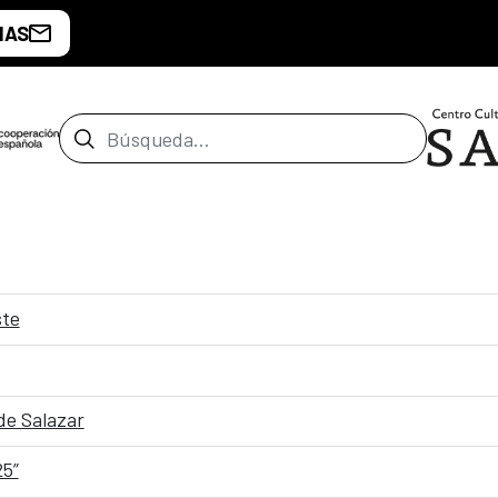
IAS
Barra de búsqueda
ste
de Salazar
25”