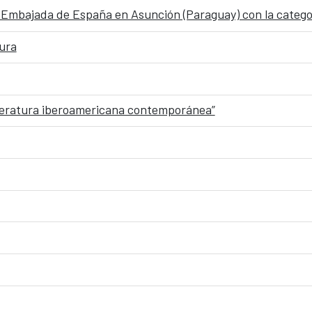
 Embajada de España en Asunción (Paraguay) con la categor
tura
iteratura iberoamericana contemporánea”