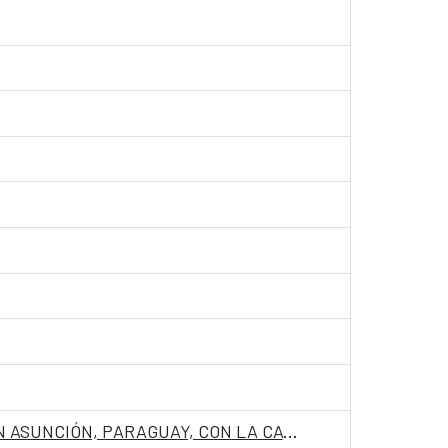
CONVOCATORIA PARA INGRESO COMO PERSONAL LABORAL FIJO EN LA EMBAJADA DE ESPAÑA EN ASUNCIÓN, PARAGUAY, CON LA CATEGORIA DE AUXILIAR PT 05360373