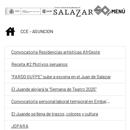
Saltar al contenido principal
MENÚ
INICIO
CCE - ASUNCION
Convocatoria Residencias artísticas AfrOeste
Receta #2 Motivos peruanos
“FARDO GUÝPE” sube a escena en el Juan de Salazar
El Juande alojará la “Semana de Teatro 2025”
Convocatoria personal laboral temporal en Embajada de España en Asunción (Paraguay) con la categoría de Auxiliar
El Juande se llena de trazos, colores y cultura
JOPARA