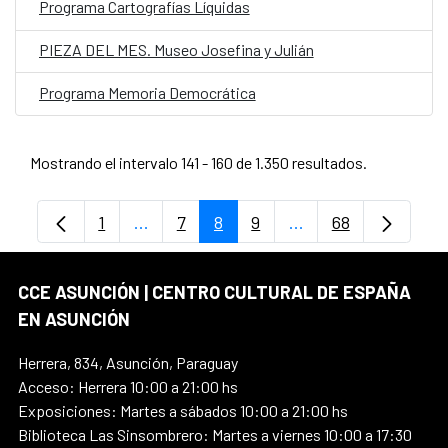
Programa Cartografías Líquidas
PIEZA DEL MES. Museo Josefina y Julián
Programa Memoria Democrática
Mostrando el intervalo 141 - 160 de 1.350 resultados.
1
...
7
8
9
...
68
Página
Páginas intermedias Use TAB para despl
Página
Página
Página
Páginas intermedia
Página
CCE ASUNCIÓN | CENTRO CULTURAL DE ESPAÑA
EN ASUNCIÓN
Herrera, 834, Asunción, Paraguay
Acceso: Herrera 10:00 a 21:00 hs
Exposiciones: Martes a sábados 10:00 a 21:00 hs
Biblioteca Las Sinsombrero: Martes a viernes 10:00 a 17:30