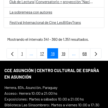
Club de Lectura | Conversatorio + proyección “Nación Guaraní”
La sobremesa con autores
Festival Internacional de Cine LesBiGayTrans
Mostrando el intervalo 341 - 360 de 1.351 resultados.
1
...
17
18
19
...
68
Página
Páginas intermedias Use TAB para despla
Página
Página
Página
Páginas intermedi
Página
CCE ASUNCIÓN | CENTRO CULTURAL DE ESPAÑA
EN ASUNCIÓN
Herrera, 834, Asunción, Paraguay
Acceso: Herrera 10:00 a 21:00 hs
Exposiciones: Martes a sábados 10:00 a 21:00 hs
Biblioteca Las Sinsombrero: Martes a viernes 10:00 a 17:30