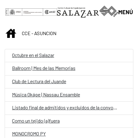
Saltar al contenido principal
MENÚ
INICIO
CCE - ASUNCION
Octubre en el Salazar
Ballroom | Mes de las Memorias
Club de Lectura del Juande
Música Okápe | Nassau Ensamble
Listado final de admitidos y excluidos de la convocatoria: personal fijo en la Oficina de Cooperación Española (OCE) en la categoría de Chofer
Como un tejido (a)fuera
MONOCROMO PY