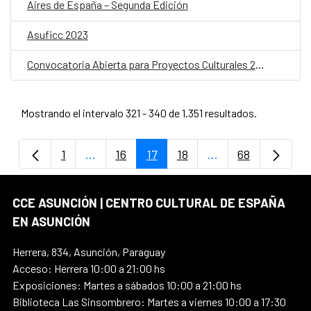
Aires de España – Segunda Edición
Asuficc 2023
Convocatoria Abierta para Proyectos Culturales 2024
Mostrando el intervalo 321 - 340 de 1.351 resultados.
1
...
16
17
18
...
68
Página
Páginas intermedias Use TAB para despla
Página
Página
Página
Páginas intermedi
Página
CCE ASUNCIÓN | CENTRO CULTURAL DE ESPAÑA
EN ASUNCIÓN
Herrera, 834, Asunción, Paraguay
Acceso: Herrera 10:00 a 21:00 hs
Exposiciones: Martes a sábados 10:00 a 21:00 hs
Biblioteca Las Sinsombrero: Martes a viernes 10:00 a 17:30