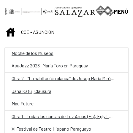
Saltar al contenido principal
MENÚ
INICIO
CCE - ASUNCION
Noche de los Museos
AsuJazz 2023 | María Toro en Paraguay
Obra 2 – “La habitación blanca” de Josep María Miró (Es)
Jaha Katu | Clausura
Mau Future
Obra 1 – Todas las santas de Luz Arcas (Es), Egly Larreynaga (Salvador) y Alicia Chong (Salvador)
XI Festival de Teatro Hispano Paraguayo