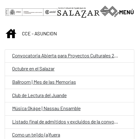
Saltar al contenido principal
MENÚ
INICIO
CCE - ASUNCION
Convocatoria Abierta para Proyectos Culturales 2024
Octubre en el Salazar
Ballroom | Mes de las Memorias
Club de Lectura del Juande
Música Okápe | Nassau Ensamble
Listado final de admitidos y excluidos de la convocatoria: personal fijo en la Oficina de Cooperación Española (OCE) en la categoría de Chofer
Como un tejido (a)fuera