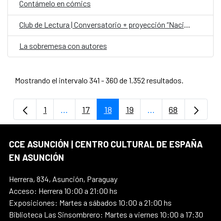
Contámelo en cómics
Club de Lectura | Conversatorio + proyección “Nación Guaraní”
La sobremesa con autores
Mostrando el intervalo 341 - 360 de 1.352 resultados.
1
...
17
18
19
...
68
Página
Páginas intermedias Use TAB para despla
Página
Página
Página
Páginas intermedi
Página
CCE ASUNCIÓN | CENTRO CULTURAL DE ESPAÑA
EN ASUNCIÓN
Herrera, 834, Asunción, Paraguay
Acceso: Herrera 10:00 a 21:00 hs
Exposiciones: Martes a sábados 10:00 a 21:00 hs
Biblioteca Las Sinsombrero: Martes a viernes 10:00 a 17:30