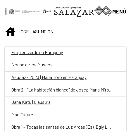
Saltar al contenido principal
MENÚ
INICIO
CCE - ASUNCION
Empleo verde en Paraguay
Noche de los Museos
AsuJazz 2023 | María Toro en Paraguay
Obra 2 – “La habitación blanca” de Josep María Miró (Es)
Jaha Katu | Clausura
Mau Future
Obra 1 – Todas las santas de Luz Arcas (Es), Egly Larreynaga (Salvador) y Alicia Chong (Salvador)