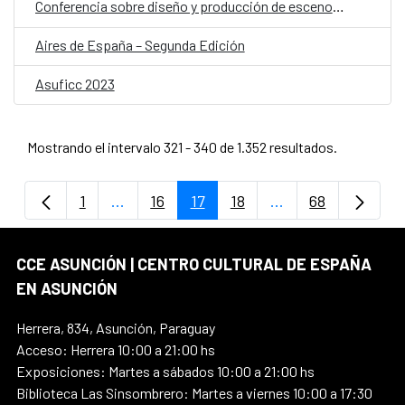
Conferencia sobre diseño y producción de escenografía contemporánea
Aires de España – Segunda Edición
Asuficc 2023
Mostrando el intervalo 321 - 340 de 1.352 resultados.
1
...
16
17
18
...
68
Página
Páginas intermedias Use TAB para despla
Página
Página
Página
Páginas intermedi
Página
CCE ASUNCIÓN | CENTRO CULTURAL DE ESPAÑA
EN ASUNCIÓN
Herrera, 834, Asunción, Paraguay
Acceso: Herrera 10:00 a 21:00 hs
Exposiciones: Martes a sábados 10:00 a 21:00 hs
Biblioteca Las Sinsombrero: Martes a viernes 10:00 a 17:30