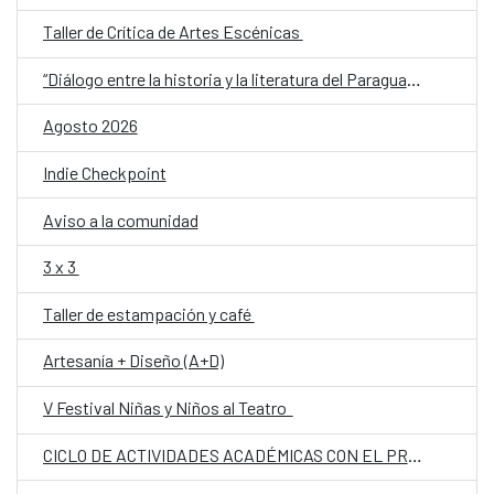
Taller de Crítica de Artes Escénicas
“Diálogo entre la historia y la literatura del Paraguay del siglo XX: memoria, conflicto e identidad”
Agosto 2026
Indie Checkpoint
Aviso a la comunidad
3 x 3
Taller de estampación y café
Artesanía + Diseño (A+D)
V Festival Niñas y Niños al Teatro
CICLO DE ACTIVIDADES ACADÉMICAS CON EL PROF. DR. JOSÉ VICENTE PEIRÓ BARCO