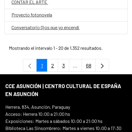
CONTAR EL ARTE
Proyecto fotonovela
Conversatorio Ojos que yo encendí
Mostrando el intervalo 1 - 20 de 1.352 resultados.
1
2
3
...
68
Página
Página
Página
Páginas intermedias Use
Página
CCE ASUNCIÓN | CENTRO CULTURAL DE ESPAÑA
EN ASUNCIÓN
Herrera, 834, Asunción, Paraguay
Acceso: Herrera 10:00 a 21:00 hs
Exposiciones: Martes a sábados 10:00 a 21:00 hs
Biblioteca Las Sinsombrero: Martes a viernes 10:00 a 17:30