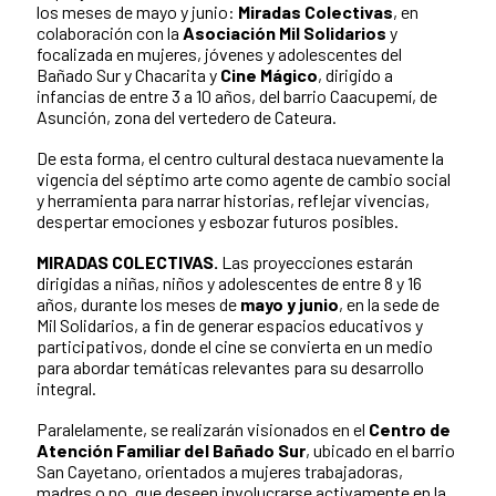
los meses de mayo y junio:
Miradas Colectivas
, en
colaboración con la
Asociación Mil Solidarios
y
focalizada en mujeres, jóvenes y adolescentes del
Bañado Sur y Chacarita y
Cine Mágico
, dirigido a
infancias de entre 3 a 10 años, del barrio Caacupemí, de
Asunción, zona del vertedero de Cateura.
De esta forma, el centro cultural destaca nuevamente la
vigencia del séptimo arte como agente de cambio social
y herramienta para narrar historias, reflejar vivencias,
despertar emociones y esbozar futuros posibles.
MIRADAS COLECTIVAS.
Las proyecciones estarán
dirigidas a niñas, niños y adolescentes de entre 8 y 16
años, durante los meses de
mayo y junio
, en la sede de
Mil Solidarios, a fin de generar espacios educativos y
participativos, donde el cine se convierta en un medio
para abordar temáticas relevantes para su desarrollo
integral.
Paralelamente, se realizarán visionados en el
Centro de
Atención Familiar del Bañado Sur
, ubicado en el barrio
San Cayetano, orientados a mujeres trabajadoras,
madres o no, que deseen involucrarse activamente en la