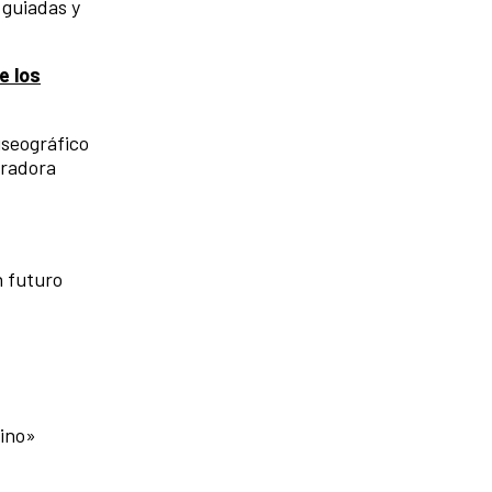
 guiadas y
e los
seográfico
uradora
n futuro
bino»