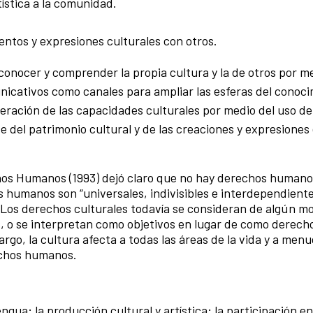
tística a la comunidad.
entos y expresiones culturales con otros.
conocer y comprender la propia cultura y la de otros por me
nicativos como canales para ampliar las esferas del conoci
neración de las capacidades culturales por medio del uso de
se del patrimonio cultural y de las creaciones y expresiones
hos Humanos (1993) dejó claro que no hay derechos human
 humanos son “universales, indivisibles e interdependiente
. Los derechos culturales todavía se consideran de algún 
cos, o se interpretan como objetivos en lugar de como derech
go, la cultura afecta a todas las áreas de la vida y a menud
echos humanos.
gua; la producción cultural y artística; la participación en