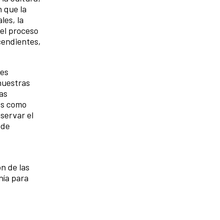
n que la
les, la
del proceso
cendientes,
des
 nuestras
las
os como
servar el
 de
n de las
nía para