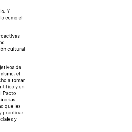
lo. Y
lo como el
roactivas
os
ión cultural
jetivos de
mismo, el
cho a tomar
ntífico y en
el Pacto
inorías
ho que les
y practicar
ciales y