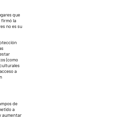
lugares que
 firmó la
res no es su
rotección
as
 estar
ntos (como
 culturales
 acceso a
ón
campos de
metido a
 y aumentar