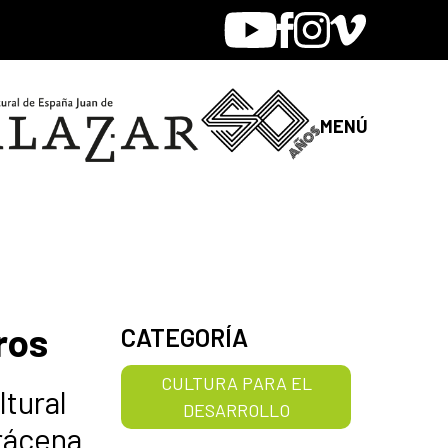
Youtube
Facebook
Instagram
Vimeo
MENÚ
ros
CATEGORÍA
CULTURA PARA EL
ltural
DESARROLLO
rácena