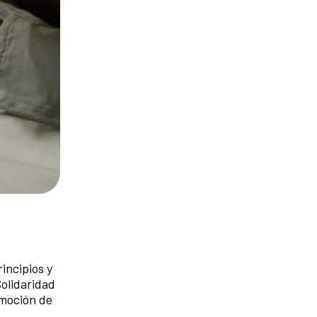
incipios y
Solidaridad
omoción de