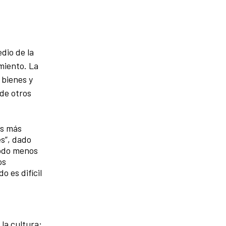
dio de la
miento. La
 bienes y
 de otros
os más
s”, dado
modo menos
os
o es difícil
 la cultura;