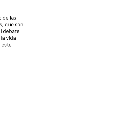
 de las
s, que son
El debate
la vida
e este