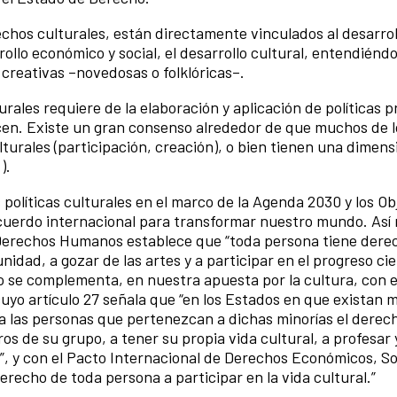
hos culturales, están directamente vinculados al desarrol
llo económico y social, el desarrollo cultural, entendiéndo
 creativas –novedosas o folklóricas–.
ales requiere de la elaboración y aplicación de políticas p
cen. Existe un gran consenso alrededor de que muchos de l
urales (participación, creación), o bien tienen una dimens
).
 políticas culturales en el marco de la Agenda 2030 y los Ob
cuerdo internacional para transformar nuestro mundo. Así 
os Derechos Humanos establece que “toda persona tiene dere
nidad, a gozar de las artes y a participar en el progreso cie
ulo se complementa, en nuestra apuesta por la cultura, con 
cuyo artículo 27 señala que “en los Estados en que existan m
rá a las personas que pertenezcan a dichas minorías el derec
de su grupo, a tener su propia vida cultural, a profesar 
a”, y con el Pacto Internacional de Derechos Económicos, So
derecho de toda persona a participar en la vida cultural.”