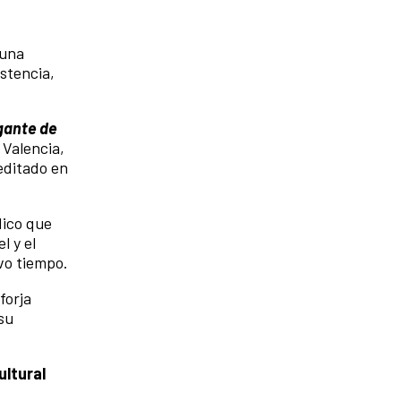
 una
istencia,
gante de
 Valencia,
editado en
dico que
l y el
vo tiempo.
forja
su
ultural