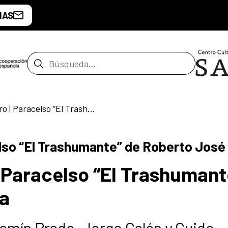
IAS
Barra de búsqueda
Presentación Libro | Paracelso “El Trashumante” de Roberto José Villalba
lso “El Trashumante” de Roberto José 
| Paracelso “El Trashumant
ba
jamín Prado, Jorge Galán y Guido