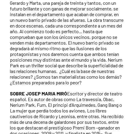
Gerardo y Marta, una pareja de treinta y tantos, con un
futuro brillante y con ganas de mejorar socialmente, se
instalan en el departamento que acaban de comprar, en
un nuevo barrio privado de las afueras. La obra transcurre
en doce escenas, cada una correspondiente a un mes del
año. Al comienzo todo es perfecto... hasta que
comprueban que son los únicos vecinos, porque no se
venden más departamentos. El nuevo barrio privado se
degradará al mismo ritmo que las ilusiones de los
protagonistas y nos daremos cuenta que ambos tenían
posiciones muy distintas ante el mundo y la vida. Nerium
Park es un thriller social que describe la superficialidad de
las relaciones humanas. ¿Cuál es la base de nuestras
relaciones? ¿Somos tan materialistas como los demás?
¿Estamos preparados para lo peor?
SOBRE JOSEP MARIA MIRÓ
Escritor y director de teatro
español. Es autor de obras como La travessia, Obac,
Nerium Park, Fum, El principi d’Arquimedes, Gang Bang o
La mujer que perdía todos los aviones, Los libres
cautiverios de Ricardo y Leonisa, entre otras. Ha recibido
más de una decena de galardones por sus textos, entre
los que destacan el prestigioso Premi Born –ganador en
dos ocasiones, 2009 y 2011, y finalista en 2015–. Sus