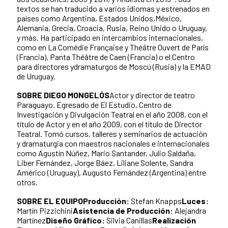
textos se han traducido a varios idiomas y estrenados en
países como Argentina, Estados Unidos,México,
Alemania, Grecia, Croacia, Rusia, Reino Unido o Uruguay,
y más. Ha participado en intercambios internacionales,
como en La Comédie Française y Théâtre Ouvert de París
(Francia), Panta Théâtre de Caen (Francia) o el Centro
para directores ydramaturgos de Moscú (Rusia) y la EMAD
de Uruguay.
SOBRE DIEGO MONGELÓS
Actor y director de teatro
Paraguayo. Egresado de El Estudio, Centro de
Investigación y Divulgación Teatral en el año 2008, con el
título de Actor y en el año 2009, con el título de Director
Teatral. Tomó cursos, talleres y seminarios de actuación
y dramaturgia con maestros nacionales e internacionales
como Agustín Núñez, Mario Santander, Julio Saldaña,
Liber Fernández, Jorge Báez, Liliane Solente, Sandra
Américo (Uruguay), Augusto Fernández (Argentina) entre
otros.
SOBRE EL EQUIPO
Producción:
Stefan Knapps
Luces:
Martín Pizzichini
Asistencia de Producción:
Alejandra
Martínez
Diseño Gráfico:
Silvia Canillas
Realización