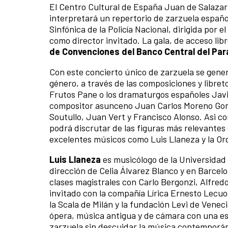
El Centro Cultural de España Juan de Salazar
interpretará un repertorio de zarzuela españo
Sinfónica de la Policía Nacional, dirigida por
como director invitado. La gala, de acceso libr
de Convenciones del Banco Central del Par
Con este concierto único de zarzuela se gener
género, a través de las composiciones y libr
Frutos Pane o los dramaturgos españoles Javi
compositor asunceno Juan Carlos Moreno Gon
Soutullo, Juan Vert y Francisco Alonso. Asi c
podrá discrutar de las figuras más relevantes 
excelentes músicos como Luis Llaneza y la Orq
Luis Llaneza
es musicólogo de la Universidad 
dirección de Celia Álvarez Blanco y en Barcel
clases magistrales con Carlo Bergonzi, Alfre
invitado con la compañía Lírica Ernesto Lecuon
la Scala de Milán y la fundación Levi de Veneci
ópera, música antigua y de cámara con una es
zarzuela sin descuidar la música contemporá