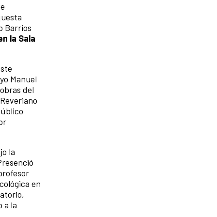
Se
questa
o Barrios
en la Sala
este
ayo Manuel
obras del
 Reveriano
público
or
jo la
Presenció
profesor
icológica en
atorio,
 a la