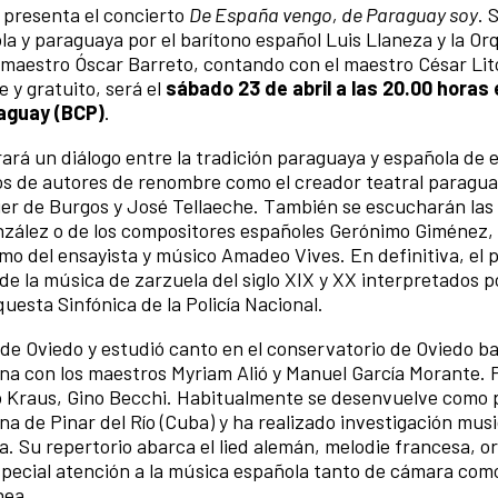
 presenta el concierto
De España vengo, de Paraguay soy
. 
la y paraguaya por el barítono español Luis Llaneza y la Or
 el maestro Óscar Barreto, contando con el maestro César Lit
e y gratuito, será el
sábado 23 de abril a las 20.00 horas 
aguay (BCP)
.
ará un diálogo entre la tradición paraguaya y española de 
etos de autores de renombre como el creador teatral paragu
er de Burgos y José Tellaeche. También se escucharán las 
zález o de los compositores españoles Gerónimo Giménez,
omo del ensayista y músico Amadeo Vives. En definitiva, el 
de la música de zarzuela del siglo XIX y XX interpretados p
uesta Sinfónica de la Policía Nacional.
de Oviedo y estudió canto en el conservatorio de Oviedo ba
ona con los maestros Myriam Alió y Manuel García Morante. 
do Kraus, Gino Becchi. Habitualmente se desenvuelve como 
a de Pinar del Río (Cuba) y ha realizado investigación mus
a. Su repertorio abarca el lied alemán, melodie francesa, or
pecial atención a la música española tanto de cámara como
nea.