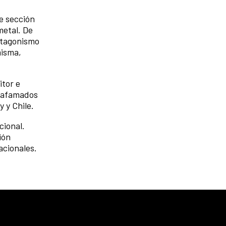
e sección
metal. De
rotagonismo
misma,
itor e
n afamados
 y Chile.
cional.
ión
acionales.