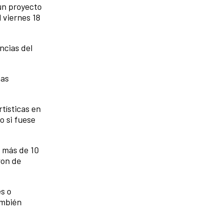
 un proyecto
 viernes 18
ncias del
nas
rtísticas en
o si fuese
a más de 10
ron de
s o
ambién