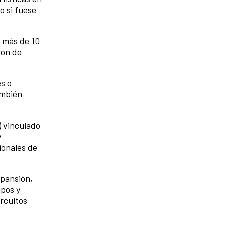
o si fuese
a más de 10
ron de
s o
ambién
) vinculado
y
ionales de
xpansión,
upos y
ircuitos