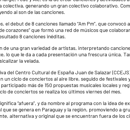
 colectiva, generando un gran colectivo colaborativo. Com
endo al son de las canciones.
os, el debut de 8 canciones llamado “Am Pm”, que convocó 
a de corazones” que formó una red de músicos que colabora
esultado 8 canciones inéditas.
n de una gran variedad de artistas, interpretando cancione
e, lo que le da a cada presentación una frescura única. T
icalizar la velada.
iva del Centro Cultural de España Juan de Salazar (CCEJS
un ciclo de conciertos al aire libre, seguido de festivales 
 participado más de 150 propuestas musicales locales y reg
clo de conciertos se realiza los últimos viernes del mes.
ignifica “afuera”, y da nombre al programa con la idea de e
al que se genera en Paraguay y la región, promoviendo a gr
e, alternativa y original que se encuentran fuera de los c