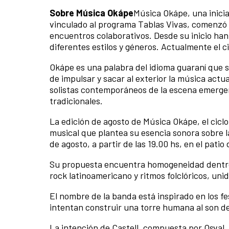
Sobre Música Okápe
Música Okápe, una inici
vinculado al programa Tablas Vivas, comenzó en
encuentros colaborativos. Desde su inicio han
diferentes estilos y géneros. Actualmente el ci
Okápe es una palabra del idioma guaraní que s
de impulsar y sacar al exterior la música actu
solistas contemporáneos de la escena emergent
tradicionales.
La edición de agosto de Música Okápe, el ciclo
musical que plantea su esencia sonora sobre la
de agosto, a partir de las 19.00 hs, en el patio 
Su propuesta encuentra homogeneidad dentro de
rock latinoamericano y ritmos folclóricos, un
El nombre de la banda está inspirado en los f
intentan construir una torre humana al son de
La intención de Castell, compuesta por Osval, 