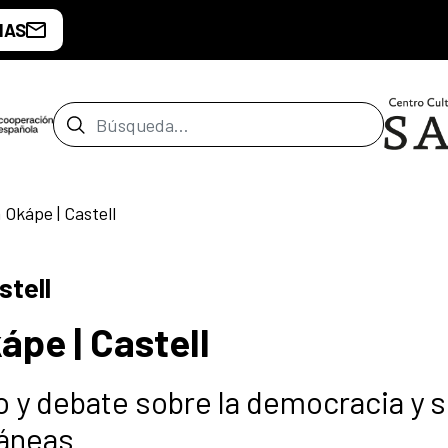
IAS
Barra de búsqueda
Okápe | Castell
stell
pe | Castell
 y debate sobre la democracia y 
áneas