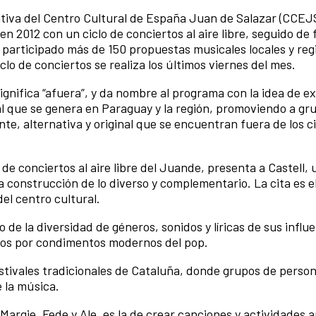
ativa del Centro Cultural de España Juan de Salazar (CCEJ
 2012 con un ciclo de conciertos al aire libre, seguido de f
 participado más de 150 propuestas musicales locales y reg
clo de conciertos se realiza los últimos viernes del mes.
ignifica “afuera”, y da nombre al programa con la idea de e
al que se genera en Paraguay y la región, promoviendo a gr
e, alternativa y original que se encuentran fuera de los c
 de conciertos al aire libre del Juande, presenta a Castell,
 construcción de lo diverso y complementario. La cita es el
del centro cultural.
 la diversidad de géneros, sonidos y líricas de sus influe
idos por condimentos modernos del pop.
estivales tradicionales de Cataluña, donde grupos de perso
 la música.
Margie, Fede y Ale, es la de crear canciones y actividades a