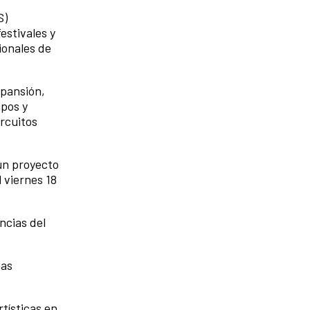
S)
estivales y
ionales de
xpansión,
upos y
ircuitos
 un proyecto
 viernes 18
ncias del
nas
rtísticas en