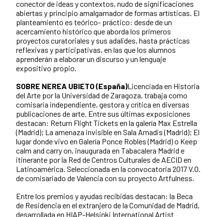
conector de ideas y contextos, nudo de significaciones
abiertas y principio amalgamador de formas artísticas. El
planteamiento es teórico- práctico: desde de un
acercamiento histórico que aborda los primeros
proyectos curatoriales y sus adalides, hasta prácticas
reflexivas y participativas, en las que los alumnos
aprenderán a elaborar un discurso y un lenguaje
expositivo propio.
SOBRE NEREA UBIETO (España)
Licenciada en Historia
del Arte por la Universidad de Zaragoza, trabaja como
comisaria independiente, gestora y crítica en diversas
publicaciones de arte. Entre sus últimas exposiciones
destacan: Return Flight Tickets en la galería Max Estrella
(Madrid); La amenaza invisible en Sala Amadis (Madrid); El
lugar donde vivo en Galería Ponce Robles (Madrid) o Keep
calm and carry on, inaugurada en Tabacalera Madrid e
itinerante por la Red de Centros Culturales de AECID en
Latinoamérica. Seleccionada en la convocatoria 2017 V.O.
de comisariado de Valencia con su proyecto Artfulness.
Entre los premios y ayudas recibidas destacan: la Beca
de Residencia en el extranjero de la Comunidad de Madrid,
desarrollada en HIAP-Helsinki International Artist