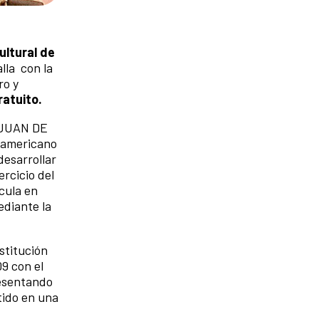
ultural de
alla con la
ro y
ratuito.
A JUAN DE
noamericano
desarrollar
ercicio del
ícula en
ediante la
stitución
9 con el
resentando
tido en una