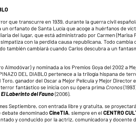
BLO
 que transcurre en 1939, durante la guerra civil español
a a un orfanato de Santa Lucía que acoge a huérfanos de víc
diaria del lugar, que está administrado por Carmen (Marisa 
), simpatiza con la perdida causa republicana. Todo cambia 
 Y todo también cambiará cuando Carlos descubra a un fantas
ro Almodóvar) y nominada a los Premios Goya del 2002 a Me
SPINAZO DEL DIABLO pertenece a la trilogía hispana de terr
 Toro, ganador del Oscar a Mejor Película y Mejor Director e
e terror fantástico se inicia con su ópera prima
Cronos
(1993
n
El Laberinto del Fauno
(2006).
es Septiembre, con entrada libre y gratuita, se proyectará
ine debate denominado
CineTIA
, siempre en el
CENTRO CUL
ntado y conducido por la actriz, comunicadora y docente 