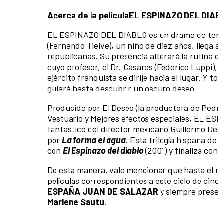
Acerca de la película
EL ESPINAZO DEL DIA
EL ESPINAZO DEL DIABLO es un drama de terror
(Fernando Tielve), un niño de diez años, lleg
republicanas. Su presencia alterará la rutina 
cuyo profesor, el Dr. Casares (Federico Luppi
ejército franquista se dirije hacia el lugar.
guiará hasta descubrir un oscuro deseo.
Producida por El Deseo (la productora de Ped
Vestuario y Mejores efectos especiales, EL E
fantástico del director mexicano Guillermo Del
por
La forma el agua
. Esta trilogía hispana d
con
El Espinazo del diablo
(2001) y finaliza co
De esta manera, vale mencionar que hasta el m
películas correspondientes a este ciclo de c
ESPAÑA JUAN DE SALAZAR
y siempre prese
Marlene Sautu
.