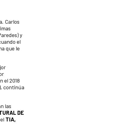
a. Carlos
timas
Paredes) y
cuando el
ma que le
jor
or
n el 2018
), continúa
n las
TURAL DE
del
TIA,