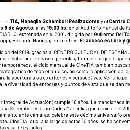
or el
TIA, Maneglia Schémbori Realizadores
y el
Centro C
s 8 de Agosto
, a las
19:00 hs
. en el Auditorio Manuel de F
ABLO, estrenada en el 2001, dirigida por Guillermo Del To
uppi, Eduardo Noriega, entre otros.
El acceso es libre y g
 edición del 2019, gracias al CENTRO CULTURAL DE ESPAÑ
ción elaborada en base a películas, tanto de origen hispa
ontemporáneos, el ciclo mensual de CineTIA también busca 
matográfico de todo el público, así como la aplicación del ej
ra la apertura a otros criterios y perspectivas. Ver una pel
 la diversidad de enfoques y puntos de vista que se dan m
er Integral de Actuación) cumple 10 años. La mencionada in
Tana Schémbori y Juan Carlos Maneglia, que nació en el 200
namiento ante cámaras, celebra este décimo aniversario p
te, CineTIA, que, a lo largo de estos 10 años, se ha conver
da casa de estudios.