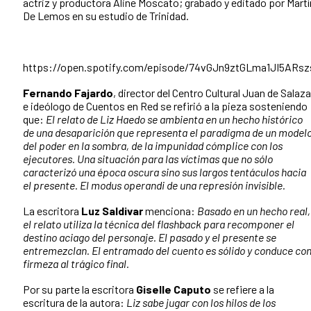
actriz y productora Aline Moscato; grabado y editado por Martí
De Lemos en su estudio de Trinidad.
https://open.spotify.com/episode/74vGJn9ztGLma1JI5ARsz
Fernando Fajardo
, director del Centro Cultural Juan de Salaza
e ideólogo de Cuentos en Red se refirió a la pieza sosteniendo
que:
El relato de Liz Haedo se ambienta en un hecho histórico
de una desaparición que representa el paradigma de un model
del poder en la sombra, de la impunidad cómplice con los
ejecutores. Una situación para las víctimas que no sólo
caracterizó una época oscura sino sus largos tentáculos hacia
el presente. El modus operandi de una represión invisible.
La escritora
Luz Saldivar
menciona:
Basado en un hecho real,
el relato utiliza la técnica del flashback para recomponer el
destino aciago del personaje. El pasado y el presente se
entremezclan. El entramado del cuento es sólido y conduce co
firmeza al trágico final.
Por su parte la escritora
Giselle Caputo
se refiere a la
escritura de la autora:
Liz sabe jugar con los hilos de los