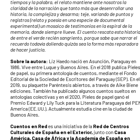
tiempos y la palabra, el relato mantiene ante nosotros la
claridad de la narración que tanto más que desenrrollar una
historia, la complejiza y desarma; teje, variando de puntos y
registros (relato y poesía en una especie de documental
experimental) un mosaico de testimonios en la espiral de la
memoria, donde siempre llueve. El cuento rescata esta histori
de entre el verde recién sangriento, porque sabe que narrar el
recuerdo todavía doliendo quizás sea la forma más reparadora
de hacer justicia.
Sobre la autora:
Liz Haedo nació en Asunción, Paraguay en
1986. Vive entre Luque y Buenos Aires. En el 2018 publica Piele
de papel, su primera antología de cuentos, mediante el Fondo
Editorial de la Sociedad de Escritores del Paraguay (SEP). En el
2019, su plaquette Paréntesis abiertos, a través de Aike Biene
ediciones. También ha publicado algunos cuentos sueltos en
antologías colectivas y en el 2020, Pieles de papel ganó el
Premio Edward y Lily Tuck para la Literatura Paraguaya del PE
America (EE.UU.). Actualmente estudia cine en la ciudad de
Buenos Aires.
Cuentos en Red
es una iniciativa de la
Red de Centros
Culturales de España en el Exterior,
junto con
Casa
América, Casa de África y la Academia de España en