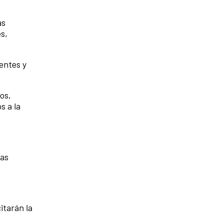
as
s,
ientes y
os,
s a la
las
itarán la