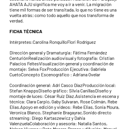
AHATA AJU significa me voy a ir a venir. La migración
tiene mil formas de ser transitada, lo que no tiene es una
vuelta atrás; como todo aquello que nos transforma de
verdad.
FICHA TÉCNICA
Intérpretes:Carolina RonquilloFlori Rodríguez
Dirección general y Dramaturgia: Fátima Fernández
CenturiónRealización audiovisual y fotografia: Cristian
Palacios FeltesVisualización general y coordinación de
montaje: Selva FoxProducción Ejecutiva: Gabriela
CuetoConcepto Escenográfico : Adriana Ovelar
Coordinación general: Adri Casco DíazProducción local:
Stefan KnappsDiseño gráfico: Silvia CanillasDiseño y
montaje de luces: César Ruíz Díaz.Asistencia en escena y
técnica: Clara Carpio, Gaby Sulvaran, Rose Colmán, Rebe
Elias.Apoyo en edición y videos: Rebe Elias, Sonia Moura,
Veronica Blanco, Stephanie Bragayrac.Sonido directo
streaming: Diego Kartaszewicz y Dahia
ValenzuelaColaboración y asesoría: Natalia Santos,
Nelson Viveros y Pato Masera.Prensa y difusión: Manuel