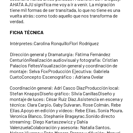
AHATA AJU significa me voy a ir a venir. La migración
tiene mil formas de ser transitada, lo que no tiene es una
vuelta atrás; como todo aquello que nos transforma de
verdad.
FICHA TÉCNICA
Intérpretes:Carolina RonquilloFlori Rodríguez
Dirección general y Dramaturgia: Fátima Fernández
CenturiónRealización audiovisual y fotografia: Cristian
Palacios FeltesVisualización general y coordinación de
montaje: Selva FoxProducción Ejecutiva: Gabriela
CuetoConcepto Escenográfico : Adriana Ovelar
Coordinación general: Adri Casco DíazProducción local:
Stefan KnappsDiseño gráfico: Silvia CanillasDiseño y
montaje de luces: César Ruíz Díaz.Asistencia en escena y
técnica: Clara Carpio, Gaby Sulvaran, Rose Colmán, Rebe
Elias.Apoyo en edición y videos: Rebe Elias, Sonia Moura,
Veronica Blanco, Stephanie Bragayrac.Sonido directo
streaming: Diego Kartaszewicz y Dahia
ValenzuelaColaboración y asesoría: Natalia Santos,
Nelson Viveros y Pato Masera.Prensa y difusión: Manuel