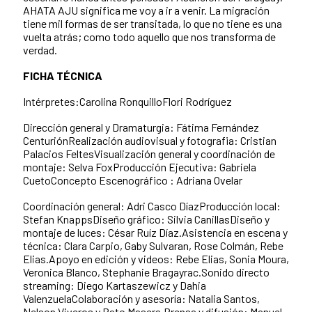
AHATA AJU significa me voy a ir a venir. La migración
tiene mil formas de ser transitada, lo que no tiene es una
vuelta atrás; como todo aquello que nos transforma de
verdad.
FICHA TÉCNICA
Intérpretes:Carolina RonquilloFlori Rodríguez
Dirección general y Dramaturgia: Fátima Fernández
CenturiónRealización audiovisual y fotografia: Cristian
Palacios FeltesVisualización general y coordinación de
montaje: Selva FoxProducción Ejecutiva: Gabriela
CuetoConcepto Escenográfico : Adriana Ovelar
Coordinación general: Adri Casco DíazProducción local:
Stefan KnappsDiseño gráfico: Silvia CanillasDiseño y
montaje de luces: César Ruíz Díaz.Asistencia en escena y
técnica: Clara Carpio, Gaby Sulvaran, Rose Colmán, Rebe
Elias.Apoyo en edición y videos: Rebe Elias, Sonia Moura,
Veronica Blanco, Stephanie Bragayrac.Sonido directo
streaming: Diego Kartaszewicz y Dahia
ValenzuelaColaboración y asesoría: Natalia Santos,
Nelson Viveros y Pato Masera.Prensa y difusión: Manuel