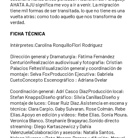
AHATA AJU significa me voy a ir a venir. La migración
tiene mil formas de ser transitada, lo que no tiene es una
vuelta atrás; como todo aquello que nos transforma de
verdad.
FICHA TÉCNICA
Intérpretes:Carolina RonquilloFlori Rodríguez
Dirección general y Dramaturgia: Fátima Fernández
CenturiónRealización audiovisual y fotografia: Cristian
Palacios FeltesVisualización general y coordinación de
montaje: Selva FoxProducción Ejecutiva: Gabriela
CuetoConcepto Escenográfico : Adriana Ovelar
Coordinación general: Adri Casco DíazProducción local:
Stefan KnappsDiseño gráfico: Silvia CanillasDiseño y
montaje de luces: César Ruíz Díaz.Asistencia en escena y
técnica: Clara Carpio, Gaby Sulvaran, Rose Colmán, Rebe
Elias.Apoyo en edición y videos: Rebe Elias, Sonia Moura,
Veronica Blanco, Stephanie Bragayrac.Sonido directo
streaming: Diego Kartaszewicz y Dahia
ValenzuelaColaboración y asesoría: Natalia Santos,
Nelson Viveros y Pato Masera.Prensa y difusión: Manuel