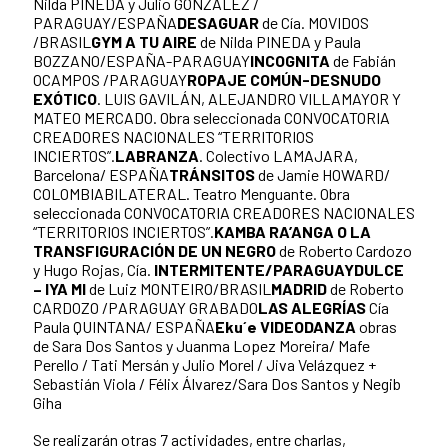
Nilda PINEDA y Julio GONZALEZ /
PARAGUAY/ESPAÑA
DESAGUAR
de Cía. MOVIDOS
/BRASIL
GYM A TU AIRE
de Nilda PINEDA y Paula
BOZZANO/ESPAÑA-PARAGUAY
INCOGNITA
de Fabián
OCAMPOS /PARAGUAY
ROPAJE COMÚN-DESNUDO
EXÓTICO
. LUIS GAVILÁN, ALEJANDRO VILLAMAYOR Y
MATEO MERCADO. Obra seleccionada CONVOCATORIA
CREADORES NACIONALES “TERRITORIOS
INCIERTOS”.
LABRANZA
. Colectivo LAMAJARA,
Barcelona/ ESPAÑA
TRÁNSITOS
de Jamie HOWARD/
COLOMBIABILATERAL. Teatro Menguante. Obra
seleccionada CONVOCATORIA CREADORES NACIONALES
“TERRITORIOS INCIERTOS”.
KAMBA RA’ANGA O LA
TRANSFIGURACIÓN DE UN NEGRO
de Roberto Cardozo
y Hugo Rojas, Cía.
INTERMITENTE/PARAGUAY
DULCE
– IYA MI
de Luiz MONTEIRO/BRASIL
MADRID
de Roberto
CARDOZO /PARAGUAY GRABADO
LAS ALEGRÍAS
Cía
Paula QUINTANA/ ESPAÑA
Eku´e VIDEODANZA
obras
de Sara Dos Santos y Juanma Lopez Moreira/ Mafe
Perello / Tati Mersán y Julio Morel / Jiva Velázquez +
Sebastián Viola / Félix Álvarez/Sara Dos Santos y Negib
Giha
Se realizarán otras 7 actividades, entre charlas,