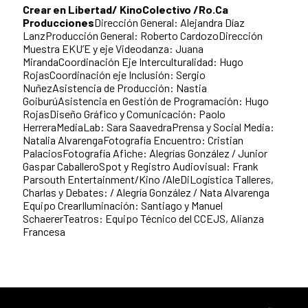
Crear en Libertad/ KinoColectivo /Ro.Ca
Producciones
Dirección General: Alejandra Díaz
LanzProducción General: Roberto CardozoDirección
Muestra EKU’E y eje Videodanza: Juana
MirandaCoordinación Eje Interculturalidad: Hugo
RojasCoordinación eje Inclusión: Sergio
NuñezAsistencia de Producción: Nastia
GoiburúAsistencia en Gestión de Programación: Hugo
RojasDiseño Gráfico y Comunicación: Paolo
HerreraMediaLab: Sara SaavedraPrensa y Social Media:
Natalia AlvarengaFotografía Encuentro: Cristian
PalaciosFotografía Afiche: Alegrías González / Junior
Gaspar CaballeroSpot y Registro Audiovisual: Frank
Parsouth Entertainment/Kino /AleDiLogística Talleres,
Charlas y Debates: / Alegría González / Nata Alvarenga
Equipo CrearIluminación: Santiago y Manuel
SchaererTeatros: Equipo Técnico del CCEJS, Alianza
Francesa