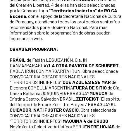
del Crear en Libertad, 4 de ellas han sido seleccionadas
por la Convocatoria
“Territorios Inciertos” de RO.CA
Escena
, con el apoyo de la Secretaría Nacional de Cultura
de Paraguay, atendiendo todos los protocolos sanitarios
recomendados por el Gobierno Nacional. Para más
información sobre la programación de obras pueden
ingresar a la web.
OBRAS EN PROGRAMA:
FRÁGIL
de Fabián LEGUIZAMÓN, Cía. IM
DANZA/PARAGUAY
LA OTRA GAVIOTA DE SCHUBERT
.
PAOLA IRÚN CON MARGARITA IRÚN. Obra seleccionada
CONVOCATORIA CREADORES NACIONALES
“TERRITORIOS INCIERTOS”.
QUÉ AZUL ES ESE MAR
de
Eleonora COMELLI/ ARGENTINA
FUERA DE SITIO
de Cia.
Danza Bethania JOAQUINHO/PARAGUAY
MUVUCA
de
Cristina Castro, Salvador/BRASIL.
ZEITGEIST
(El espíritu
del tiempo) de Grupo: Zen - Tro Proyec / PARAGUAY
EL
CUIDADOR. NATI FUSTER CASCIO
. Obra seleccionada
CONVOCATORIA CREADORES NACIONALES
“TERRITORIOS INCIERTOS”.
MAQUINA 4 de CRUDO
Movimiento Colectivo Artístico/PERÚ
ENTRE HOJAS
de