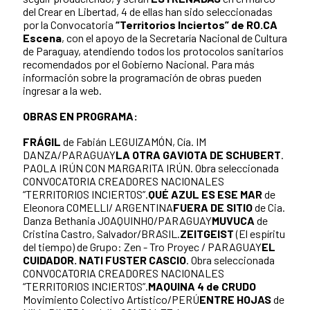
del Crear en Libertad, 4 de ellas han sido seleccionadas
por la Convocatoria
“Territorios Inciertos” de RO.CA
Escena
, con el apoyo de la Secretaría Nacional de Cultura
de Paraguay, atendiendo todos los protocolos sanitarios
recomendados por el Gobierno Nacional. Para más
información sobre la programación de obras pueden
ingresar a la web.
OBRAS EN PROGRAMA:
FRÁGIL
de Fabián LEGUIZAMÓN, Cía. IM
DANZA/PARAGUAY
LA OTRA GAVIOTA DE SCHUBERT
.
PAOLA IRÚN CON MARGARITA IRÚN. Obra seleccionada
CONVOCATORIA CREADORES NACIONALES
“TERRITORIOS INCIERTOS”.
QUÉ AZUL ES ESE MAR
de
Eleonora COMELLI/ ARGENTINA
FUERA DE SITIO
de Cia.
Danza Bethania JOAQUINHO/PARAGUAY
MUVUCA
de
Cristina Castro, Salvador/BRASIL.
ZEITGEIST
(El espíritu
del tiempo) de Grupo: Zen - Tro Proyec / PARAGUAY
EL
CUIDADOR. NATI FUSTER CASCIO
. Obra seleccionada
CONVOCATORIA CREADORES NACIONALES
“TERRITORIOS INCIERTOS”.
MAQUINA 4 de CRUDO
Movimiento Colectivo Artístico/PERÚ
ENTRE HOJAS
de