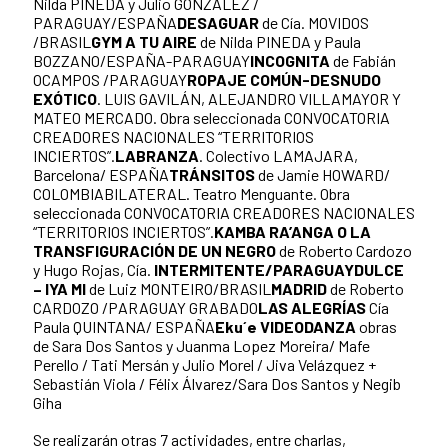
Nilda PINEDA y Julio GONZALEZ /
PARAGUAY/ESPAÑA
DESAGUAR
de Cía. MOVIDOS
/BRASIL
GYM A TU AIRE
de Nilda PINEDA y Paula
BOZZANO/ESPAÑA-PARAGUAY
INCOGNITA
de Fabián
OCAMPOS /PARAGUAY
ROPAJE COMÚN-DESNUDO
EXÓTICO
. LUIS GAVILÁN, ALEJANDRO VILLAMAYOR Y
MATEO MERCADO. Obra seleccionada CONVOCATORIA
CREADORES NACIONALES “TERRITORIOS
INCIERTOS”.
LABRANZA
. Colectivo LAMAJARA,
Barcelona/ ESPAÑA
TRÁNSITOS
de Jamie HOWARD/
COLOMBIABILATERAL. Teatro Menguante. Obra
seleccionada CONVOCATORIA CREADORES NACIONALES
“TERRITORIOS INCIERTOS”.
KAMBA RA’ANGA O LA
TRANSFIGURACIÓN DE UN NEGRO
de Roberto Cardozo
y Hugo Rojas, Cía.
INTERMITENTE/PARAGUAY
DULCE
– IYA MI
de Luiz MONTEIRO/BRASIL
MADRID
de Roberto
CARDOZO /PARAGUAY GRABADO
LAS ALEGRÍAS
Cía
Paula QUINTANA/ ESPAÑA
Eku´e VIDEODANZA
obras
de Sara Dos Santos y Juanma Lopez Moreira/ Mafe
Perello / Tati Mersán y Julio Morel / Jiva Velázquez +
Sebastián Viola / Félix Álvarez/Sara Dos Santos y Negib
Giha
Se realizarán otras 7 actividades, entre charlas,