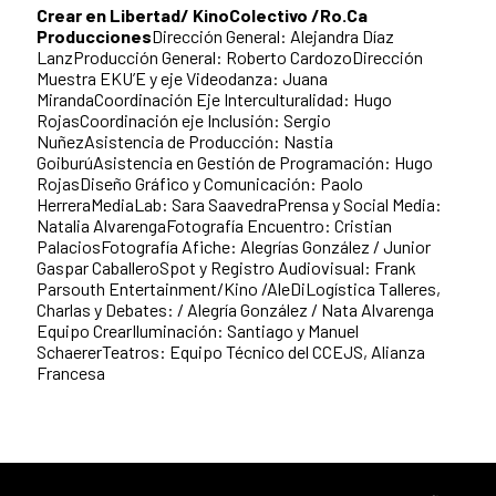
Crear en Libertad/ KinoColectivo /Ro.Ca
Producciones
Dirección General: Alejandra Díaz
LanzProducción General: Roberto CardozoDirección
Muestra EKU’E y eje Videodanza: Juana
MirandaCoordinación Eje Interculturalidad: Hugo
RojasCoordinación eje Inclusión: Sergio
NuñezAsistencia de Producción: Nastia
GoiburúAsistencia en Gestión de Programación: Hugo
RojasDiseño Gráfico y Comunicación: Paolo
HerreraMediaLab: Sara SaavedraPrensa y Social Media:
Natalia AlvarengaFotografía Encuentro: Cristian
PalaciosFotografía Afiche: Alegrías González / Junior
Gaspar CaballeroSpot y Registro Audiovisual: Frank
Parsouth Entertainment/Kino /AleDiLogística Talleres,
Charlas y Debates: / Alegría González / Nata Alvarenga
Equipo CrearIluminación: Santiago y Manuel
SchaererTeatros: Equipo Técnico del CCEJS, Alianza
Francesa