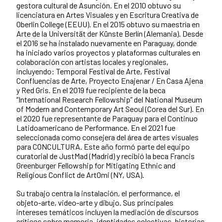
gestora cultural de Asunción. En el 2010 obtuvo su
licenciatura en Artes Visuales y en Escritura Creativa de
Oberlin College (EEUU). En el 2015 obtuvo su maestría en
Arte de la Universität der Künste Berlín (Alemania). Desde
el 2016 se ha instalado nuevamente en Paraguay, donde
ha iniciado varios proyectos y plataformas culturales en
colaboración con artistas locales y regionales,
incluyendo: Temporal Festival de Arte, Festival
Confluencias de Arte, Proyecto Enajenar / En Casa Ajena
y Red Gris. En el 2019 fue recipiente de la beca
“International Research Fellowship” del National Museum
of Modern and Contemporary Art Seoul (Corea del Sur). En
el 2020 fue representante de Paraguay para el Continuo
Latidoamericano de Performance. En el 2021 fue
seleccionada como consejera del área de artes visuales
para CONCULTURA. Este año formó parte del equipo
curatorial de JustMad (Madrid) y recibió la beca Francis
Greenburger Fellowship for Mitigating Ethnic and
Religious Conflict de ArtOmi (NY, USA).
Su trabajo centra la instalación, el performance, el
objeto-arte, video-arte y dibujo. Sus principales
intereses temáticos incluyen la mediación de discursos
críticos sobre memoria, identidades colectivas, historias