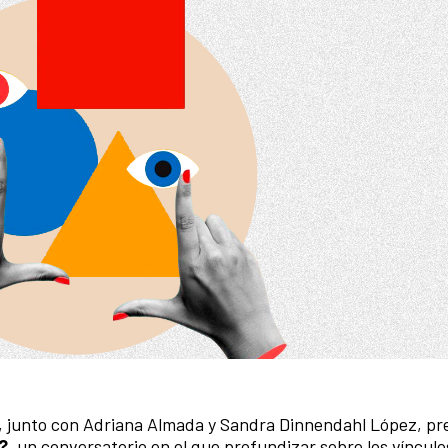
r, junto con Adriana Almada y Sandra Dinnendahl López, pr
?
, un conversatorio en el que profundizar sobre los vínculo