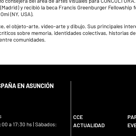
mo consejera del área de artes visuales para CONCULTURA.
(Madrid) y recibió la beca Francis Greenburger Fellowship f
tOmi (NY, USA).
e, el objeto-arte, video-arte y dibujo. Sus principales inte
ríticos sobre memoria, identidades colectivas, historias de 
s entre comunidades.
SPAÑA EN ASUNCIÓN
s
CCE
PA
:00 a 17:30 hs | Sábados:
ACTUALIDAD
EV