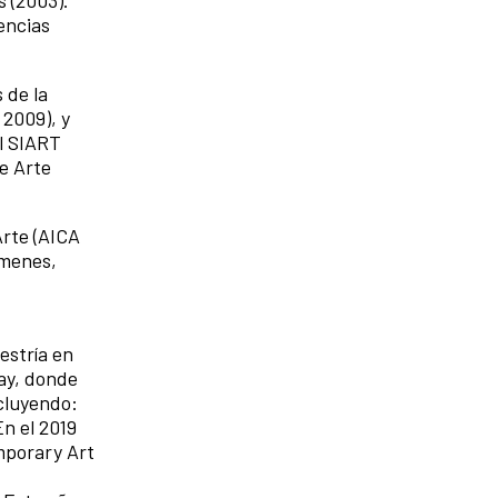
s (2003).
iencias
 de la
 2009), y
al SIART
de Arte
Arte (AICA
ámenes,
estría en
uay, donde
ncluyendo:
En el 2019
mporary Art