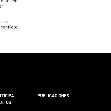
 Este año
or
reses
conflicto,
RTICIPA
PUBLICACIONES
ENTOS