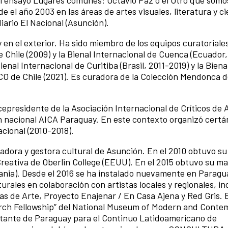
 el ensayo Lugares comunes: Octavio Paz o el Otro que somo
e el año 2003 en las áreas de artes visuales, literatura y c
diario El Nacional (Asunción).
n el exterior. Ha sido miembro de los equipos curatoriales
e Chile (2009) y la Bienal Internacional de Cuenca (Ecuador,
enal Internacional de Curitiba (Brasil, 2011-2019) y la Bien
 SACO de Chile (2021). Es curadora de la Colección Mendonca 
icepresidente de la Asociación Internacional de Críticos de 
ión nacional AICA Paraguay. En este contexto organizó cert
acional (2010-2018).
gadora y gestora cultural de Asunción. En el 2010 obtuvo su
Creativa de Oberlin College (EEUU). En el 2015 obtuvo su ma
mania). Desde el 2016 se ha instalado nuevamente en Parag
turales en colaboración con artistas locales y regionales, i
as de Arte, Proyecto Enajenar / En Casa Ajena y Red Gris. 
earch Fellowship” del National Museum of Modern and Conte
entante de Paraguay para el Continuo Latidoamericano de