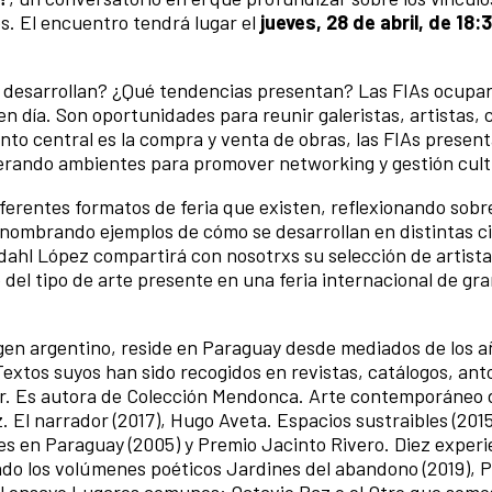
os. El encuentro tendrá lugar el
jueves, 28 de abril, de 18:
e desarrollan? ¿Qué tendencias presentan? Las FIAs ocupa
n día. Son oportunidades para reunir galeristas, artistas, c
ento central es la compra y venta de obras, las FIAs prese
erando ambientes para promover networking y gestión cult
iferentes formatos de feria que existen, reflexionando sobr
y nombrando ejemplos de cómo se desarrollan en distintas c
dahl López compartirá con nosotrxs su selección de artist
del tipo de arte presente en una feria internacional de gr
igen argentino, reside en Paraguay desde mediados de los a
 Textos suyos han sido recogidos en revistas, catálogos, anto
ior. Es autora de Colección Mendonca. Arte contemporáneo 
 El narrador (2017), Hugo Aveta. Espacios sustraibles (2015
les en Paraguay (2005) y Premio Jacinto Rivero. Diez experi
cado los volúmenes poéticos Jardines del abandono (2019), P