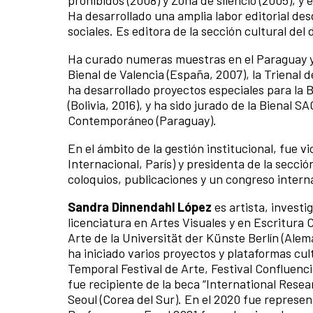
prohibidos (2008) y Zona de silencio (2005), y
Ha desarrollado una amplia labor editorial desd
sociales. Es editora de la sección cultural del 
Ha curado numeras muestras en el Paraguay y e
Bienal de Valencia (España, 2007), la Trienal d
ha desarrollado proyectos especiales para la Bi
(Bolivia, 2016), y ha sido jurado de la Bienal
Contemporáneo (Paraguay).
En el ámbito de la gestión institucional, fue v
Internacional, París) y presidenta de la secc
coloquios, publicaciones y un congreso intern
Sandra Dinnendahl López
es artista, investi
licenciatura en Artes Visuales y en Escritura 
Arte de la Universität der Künste Berlín (Ale
ha iniciado varios proyectos y plataformas cul
Temporal Festival de Arte, Festival Confluenci
fue recipiente de la beca “International Res
Seoul (Corea del Sur). En el 2020 fue repres