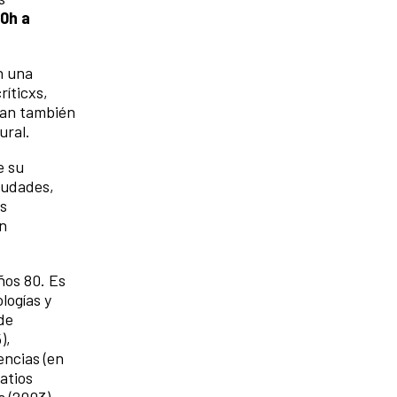
30h a
n una
ríticxs,
ntan también
ural.
e su
iudades,
as
an
ños 80. Es
logías y
de
),
encias (en
atios