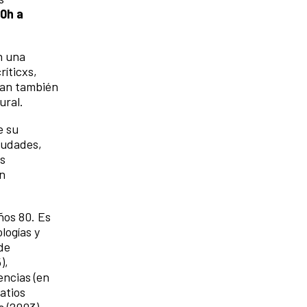
30h a
n una
ríticxs,
ntan también
ural.
e su
iudades,
as
an
ños 80. Es
logías y
de
),
encias (en
atios