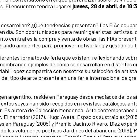
os. El encuentro tendrá lugar el
jueves, 28 de abril, de 18:
e desarrollan? ¿Qué tendencias presentan? Las FIAs ocupa
n día. Son oportunidades para reunir galeristas, artistas, c
ento central es la compra y venta de obras, las FIAs prese
erando ambientes para promover networking y gestión cult
iferentes formatos de feria que existen, reflexionando sobr
y nombrando ejemplos de cómo se desarrollan en distintas c
dahl López compartirá con nosotrxs su selección de artist
del tipo de arte presente en una feria internacional de gr
igen argentino, reside en Paraguay desde mediados de los a
 Textos suyos han sido recogidos en revistas, catálogos, anto
ior. Es autora de Colección Mendonca. Arte contemporáneo 
 El narrador (2017), Hugo Aveta. Espacios sustraibles (2015
les en Paraguay (2005) y Premio Jacinto Rivero. Diez experi
cado los volúmenes poéticos Jardines del abandono (2019), P