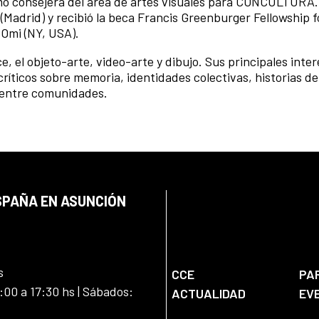
mo consejera del área de artes visuales para CONCULTURA.
(Madrid) y recibió la beca Francis Greenburger Fellowship f
tOmi (NY, USA).
e, el objeto-arte, video-arte y dibujo. Sus principales inte
ríticos sobre memoria, identidades colectivas, historias de 
s entre comunidades.
SPAÑA EN ASUNCIÓN
s
CCE
PA
:00 a 17:30 hs | Sábados:
ACTUALIDAD
EV