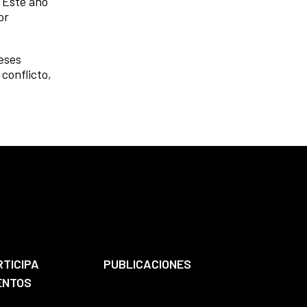
 Este año
or
reses
conflicto,
RTICIPA
PUBLICACIONES
ENTOS