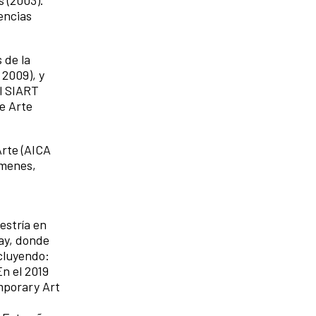
s (2003).
iencias
 de la
 2009), y
al SIART
de Arte
Arte (AICA
ámenes,
estría en
uay, donde
ncluyendo:
En el 2019
mporary Art