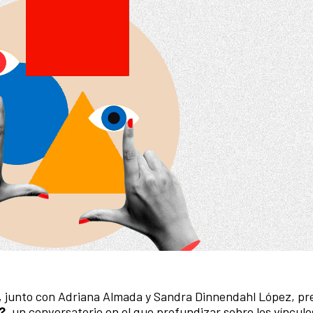
r, junto con Adriana Almada y Sandra Dinnendahl López, pr
?
, un conversatorio en el que profundizar sobre los vínculo