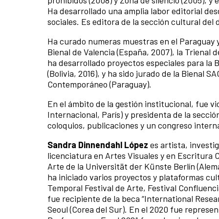
prohibidos (2008) y Zona de silencio (2005), y
Ha desarrollado una amplia labor editorial desd
sociales. Es editora de la sección cultural del 
Ha curado numeras muestras en el Paraguay y e
Bienal de Valencia (España, 2007), la Trienal d
ha desarrollado proyectos especiales para la Bi
(Bolivia, 2016), y ha sido jurado de la Bienal
Contemporáneo (Paraguay).
En el ámbito de la gestión institucional, fue v
Internacional, París) y presidenta de la secc
coloquios, publicaciones y un congreso intern
Sandra Dinnendahl López
es artista, investi
licenciatura en Artes Visuales y en Escritura 
Arte de la Universität der Künste Berlín (Ale
ha iniciado varios proyectos y plataformas cul
Temporal Festival de Arte, Festival Confluenci
fue recipiente de la beca “International Res
Seoul (Corea del Sur). En el 2020 fue repres