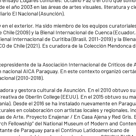
 el ensayo Lugares comunes: Octavio Paz o el Otro que somo
e el año 2003 en las áreas de artes visuales, literatura y c
diario El Nacional (Asunción).
n el exterior. Ha sido miembro de los equipos curatoriales
e Chile (2009) y la Bienal Internacional de Cuenca (Ecuador,
enal Internacional de Curitiba (Brasil, 2011-2019) y la Bien
 SACO de Chile (2021). Es curadora de la Colección Mendonca 
icepresidente de la Asociación Internacional de Críticos de 
ión nacional AICA Paraguay. En este contexto organizó cert
acional (2010-2018).
gadora y gestora cultural de Asunción. En el 2010 obtuvo su
Creativa de Oberlin College (EEUU). En el 2015 obtuvo su ma
mania). Desde el 2016 se ha instalado nuevamente en Parag
turales en colaboración con artistas locales y regionales, i
as de Arte, Proyecto Enajenar / En Casa Ajena y Red Gris. 
earch Fellowship” del National Museum of Modern and Conte
entante de Paraguay para el Continuo Latidoamericano de