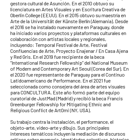
gestora cultural de Asunción. En el 2010 obtuvo su
licenciatura en Artes Visuales y en Escritura Creativa de
Oberlin College (EEUU). En el 2015 obtuvo su maestría en
Arte de la Universität der Künste Berlín (Alemania). Desde
el 2016 se ha instalado nuevamente en Paraguay, donde
ha iniciado varios proyectos y plataformas culturales en
colaboración con artistas locales y regionales,
incluyendo: Temporal Festival de Arte, Festival
Confluencias de Arte, Proyecto Enajenar / En Casa Ajena
y Red Gris. En el 2019 fue recipiente de la beca
“International Research Fellowship” del National Museum
of Modern and Contemporary Art Seoul (Corea del Sur). En
el 2020 fue representante de Paraguay para el Continuo
Latidoamericano de Performance. En el 2021 fue
seleccionada como consejera del área de artes visuales
para CONCULTURA. Este año formó parte del equipo
curatorial de JustMad (Madrid) y recibió la beca Francis
Greenburger Fellowship for Mitigating Ethnic and
Religious Conflict de ArtOmi (NY, USA).
Su trabajo centra la instalación, el performance, el
objeto-arte, video-arte y dibujo. Sus principales
intereses temáticos incluyen la mediación de discursos
críticos sobre memoria, identidades colectivas, historias