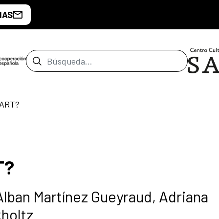
IAS
Barra de búsqueda
 ART?
T?
Alban Martínez Gueyraud, Adriana
kholtz