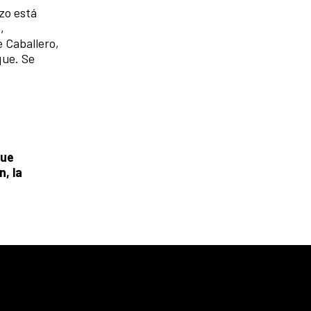
rzo está
,
e Caballero,
que. Se
que
, la