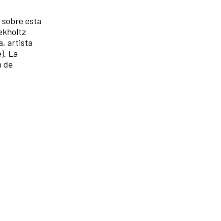
sobre esta
ekholtz
, artista
). La
n de