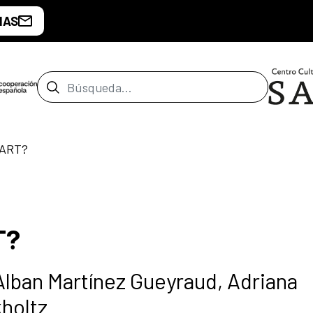
IAS
Barra de búsqueda
 ART?
T?
Alban Martínez Gueyraud, Adriana
kholtz