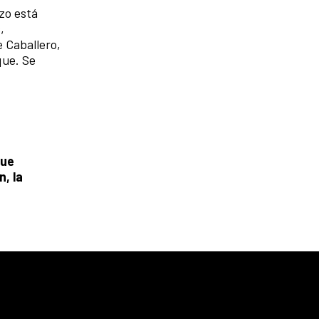
rzo está
,
e Caballero,
que. Se
que
, la