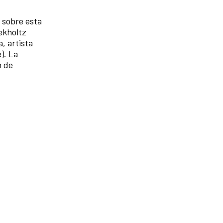
sobre esta
ekholtz
, artista
). La
n de