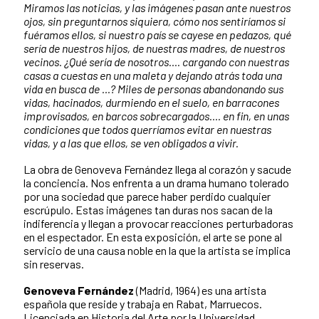
Miramos las noticias, y las imágenes pasan ante nuestros
ojos, sin preguntarnos siquiera, cómo nos sentiríamos si
fuéramos ellos, si nuestro país se cayese en pedazos, qué
sería de nuestros hijos, de nuestras madres, de nuestros
vecinos. ¿Qué sería de nosotros…. cargando con nuestras
casas a cuestas en una maleta y dejando atrás toda una
vida en busca de …? Miles de personas abandonando sus
vidas, hacinados, durmiendo en el suelo, en barracones
improvisados, en barcos sobrecargados…. en fin, en unas
condiciones que todos querríamos evitar en nuestras
vidas, y a las que ellos, se ven obligados a vivir.
La obra de Genoveva Fernández llega al corazón y sacude
la conciencia. Nos enfrenta a un drama humano tolerado
por una sociedad que parece haber perdido cualquier
escrúpulo. Estas imágenes tan duras nos sacan de la
indiferencia y llegan a provocar reacciones perturbadoras
en el espectador. En esta exposición, el arte se pone al
servicio de una causa noble en la que la artista se implica
sin reservas.
Genoveva Fernández
(Madrid, 1964) es una artista
española que reside y trabaja en Rabat, Marruecos.
Licenciada en Historia del Arte por la Universidad