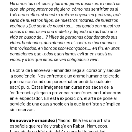
Miramos las noticias, y las imágenes pasan ante nuestros
ojos, sin preguntarnos siquiera, cómo nos sentiríamos si
fuéramos ellos, si nuestro país se cayese en pedazos, qué
sería de nuestros hijos, de nuestras madres, de nuestros
vecinos. ¿Qué sería de nosotros…. cargando con nuestras
casas a cuestas en una maleta y dejando atrás toda una
vida en busca de …? Miles de personas abandonando sus
vidas, hacinados, durmiendo en el suelo, en barracones
improvisados, en barcos sobrecargados…. en fin, en unas
condiciones que todos querríamos evitar en nuestras
vidas, y a las que ellos, se ven obligados a vivir.
La obra de Genoveva Fernández llega al corazón y sacude
la conciencia. Nos enfrenta a un drama humano tolerado
por una sociedad que parece haber perdido cualquier
escrúpulo. Estas imágenes tan duras nos sacan de la
indiferencia y llegan a provocar reacciones perturbadoras
en el espectador. En esta exposición, el arte se pone al
servicio de una causa noble en la que la artista se implica
sin reservas.
Genoveva Fernández
(Madrid, 1964) es una artista
española que reside y trabaja en Rabat, Marruecos.
Licenciada en Historia del Arte por la Universidad