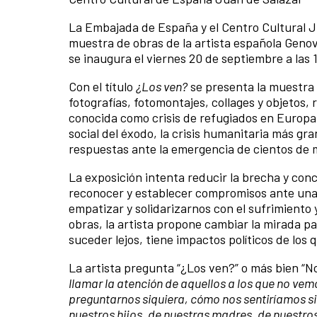
La Embajada de España y el Centro Cultural Ju
muestra de obras de la artista española Genov
se inaugura el viernes 20 de septiembre a las 
Con el título
¿Los ven?
se presenta la muestra 
fotografías, fotomontajes, collages y objetos, 
conocida como crisis de refugiados en Europa, 
social del éxodo, la crisis humanitaria más g
respuestas ante la emergencia de cientos de m
La exposición intenta reducir la brecha y conc
reconocer y establecer compromisos ante una
empatizar y solidarizarnos con el sufrimiento 
obras, la artista propone cambiar la mirada pa
suceder lejos, tiene impactos políticos de los
La artista pregunta “¿Los ven?” o más bien “N
llamar la atención de aquellos a los que no vem
preguntarnos siquiera, cómo nos sentiríamos si 
nuestros hijos, de nuestras madres, de nuestro