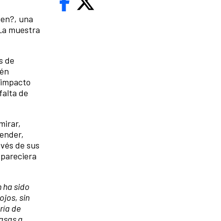
ven?, una
 La muestra
s de
ién
l impacto
falta de
mirar,
ender,
avés de sus
 pareciera
 ha sido
ojos, sin
ría de
casas a