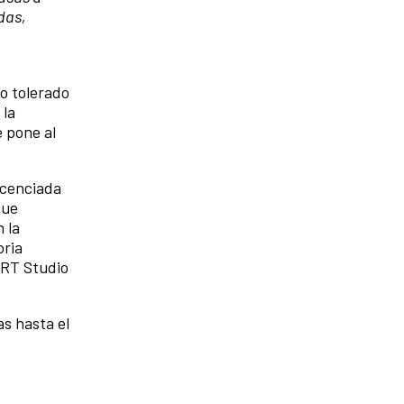
das,
o tolerado
 la
e pone al
icenciada
que
 la
oria
ART Studio
as hasta el