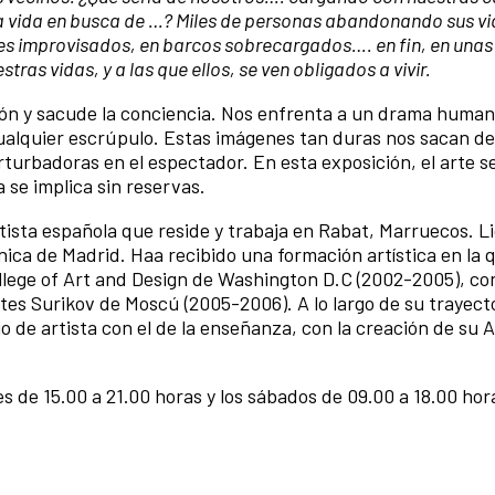
a vida en busca de …? Miles de personas abandonando sus vi
es improvisados, en barcos sobrecargados…. en fin, en unas
ras vidas, y a las que ellos, se ven obligados a vivir.
ón y sacude la conciencia. Nos enfrenta a un drama human
alquier escrúpulo. Estas imágenes tan duras nos sacan de
rturbadoras en el espectador. En esta exposición, el arte s
a se implica sin reservas.
tista española que reside y trabaja en Rabat, Marruecos. L
cnica de Madrid. Haa recibido una formación artística en la 
llege of Art and Design de Washington D.C (2002-2005), con
tes Surikov de Moscú (2005-2006). A lo largo de su trayect
 de artista con el de la enseñanza, con la creación de su 
es de 15.00 a 21.00 horas y los sábados de 09.00 a 18.00 hor