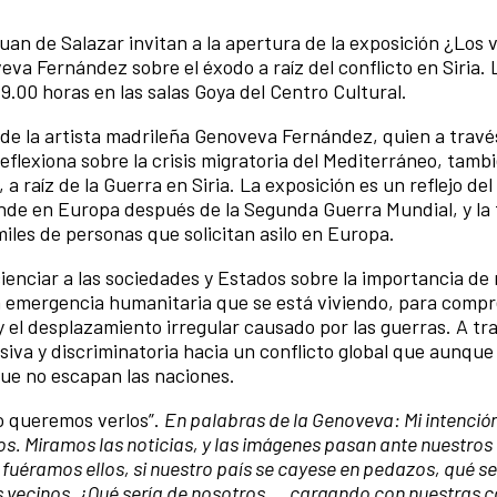
an de Salazar invitan a la apertura de la exposición ¿Los 
eva Fernández sobre el éxodo a raíz del conflicto en Siria.
19.00 horas en las salas Goya del Centro Cultural.
de la artista madrileña Genoveva Fernández, quien a travé
reflexiona sobre la crisis migratoria del Mediterráneo, tamb
a raíz de la Guerra en Siria. La exposición es un reflejo de
rande en Europa después de la Segunda Guerra Mundial, y la 
iles de personas que solicitan asilo en Europa.
ienciar a las sociedades y Estados sobre la importancia de 
 emergencia humanitaria que se está viviendo, para compr
y el desplazamiento irregular causado por las guerras. A tr
siva y discriminatoria hacia un conflicto global que aunque
 que no escapan las naciones.
o queremos verlos”.
En palabras de la Genoveva: Mi intención
os. Miramos las noticias, y las imágenes pasan ante nuestros 
fuéramos ellos, si nuestro país se cayese en pedazos, qué se
s vecinos. ¿Qué sería de nosotros…. cargando con nuestras 