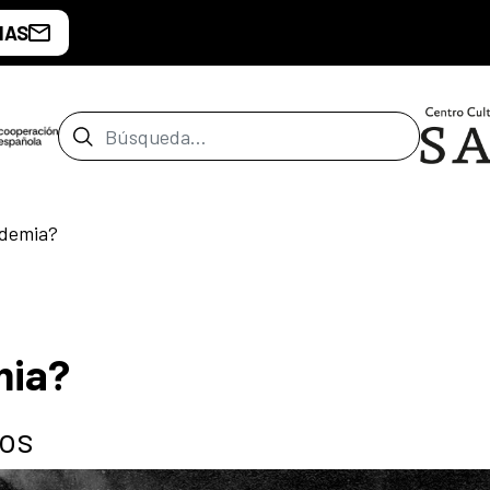
IAS
Barra de búsqueda
ndemia?
mia?
íos