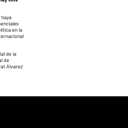
e haya
senciales
ítica en la
nternacional
al de la
al de
rat Álvarez